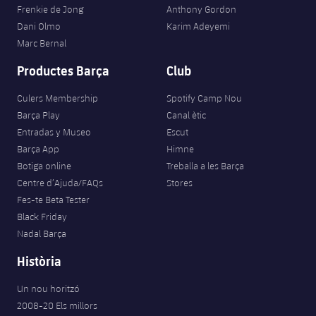
Jugadors
Frenkie de Jong
Anthony Gordon
Classificació
Juvenil
Notícies
Atletisme
Dani Olmo
Karim Adeyemi
plusicon
més
Fotos
Marc Bernal
Infantil
Actualitat
Bàsquet en cadira de rodes
Productes Barça
Club
plusicon
més
Història
Aleví
Masculí
Culers Membership
Spotify Camp Nou
Actualitat
Hockey gel
plusicon
més
Palmarès
Barça Play
Canal ètic
Femení
Entradas y Museo
Escut
Jugadors
Actualitat
Hoquei herba
plusicon
més
Barça App
Himne
Agenda
Botiga online
Treballa a les Barça
Calendari
Jugadors
Notícies
Patinatge artístic
Centre d’Ajuda/FAQs
Stores
plusicon
més
Fes-te Beta Tester
Resultats
Calendari
Hockey Herba Masculí
Black Friday
Escola de Patinatge
Actualitat
Nadal Barça
Classificació
Resultats
Hockey Herba Femení
Plantilla
Rugby
Història
plusicon
més
Classificació
Agenda
Un nou horitzó
Actualitat
Voleibol
plusicon
més
2008-20 Els millors