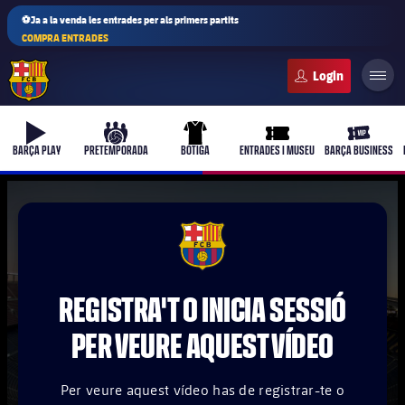
⚽Ja a la venda les entrades per als primers partits
COMPRA ENTRADES
FC Barcelona club badge
b-play
culers-ball
uniform
ticket-full
ticket-vi
BARÇA PLAY
PRETEMPORADA
BOTIGA
ENTRADES I MUSEU
BARÇA BUSINESS
PLUSICON
MÉS
FCB Barcelona badge
Primer equip
REGISTRA'T O INICIA SESSIÓ
Femení
plusicon
més
PER VEURE AQUEST VÍDEO
Actualitat
Barça Atlètic
plusicon
més
Per veure aquest vídeo has de registrar-te o