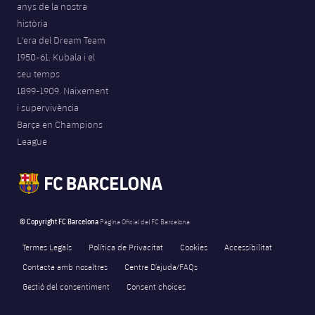
anys de la nostra
Jugadors
Notícies
Apunta't a les amateurs
història
plusicon
més
L'era del Dream Team
Calendari
Voleibol masculí
Apunta't a les amateurs
1950-61. Kubala i el
PLUSICON
MÉS
seu temps
Resultats
Voleibol femení
Carnet de l'Esportista Amateur
1899-1909. Naixement
League of Legends
i supervivència
Classificació
Barça en Champions
VALORANT Rising
League
Fotos
VALORANT Game Changers
eFootball
© Copyright FC Barcelona
Pàgina Oficial del FC Barcelona
Termes Legals
Política de Privacitat
Cookies
Accessibilitat
Contacta amb nosaltres
Centre D’ajuda/FAQs
Gestió del consentiment
Consent choices