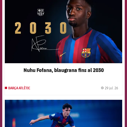
Nuhu Fofana, blaugrana fins al 2030
29 jul. 26
BARÇA ATLÈTIC
label.
FCB Barcelona badge