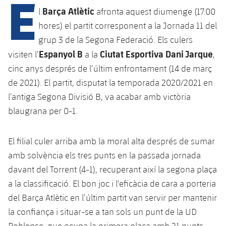
E
Calendari
Campus Estiu
Base
Barça Atlètic
l
afronta aquest diumenge (17.00
SUB13
SUB13 B
hores) el partit corresponent a la Jornada 11 del
Entrades
Barça Atlètic
plusicon
més
PLUSICON
MÉS
grup 3 de la Segona Federació. Els culers
SUB12
SUB12 C
Gameday Shows
Espanyol B
Ciutat Esportiva Dani Jarque
visiten l’
a la
,
Junior
Primer Equip
Instal·lacions
plusicon
més
cinc anys després de l’últim enfrontament (14 de març
SUB11 A
SUB11 C
Resultats
Cadet A
de 2021). El partit, disputat la temporada 2020/2021 en
Actualitat
Barça Atlètic
Spotify Camp Nou
plusicon
més
SUB11 B
l’antiga Segona Divisió B, va acabar amb victòria
Classificacions
Cadet B
Calendari
blaugrana per 0-1.
Actualitat
Palau Blaugrana
Base
plusicon
més
SUB10 A
Jugadors
Infantil A
Entrades
Calendari
Estadi Johan Cruyff
Actualitat
El filial culer arriba amb la moral alta després de sumar
SUB10 B
PLUSICON
MÉS
Fotos
amb solvència els tres punts en la passada jornada
Infantil B
Resultats
Resultats
Juvenil
Barça Cafe
Primer equip
davant del Torrent (4-1), recuperant així la segona plaça
SUB9 A
plusicon
més
plusicon
més
Història
Mini
a la classificació. El bon joc i l'eficàcia de cara a porteria
Classificació
Classificació
Cadet A
Ciutat Esportiva
Actualitat
SUB9 B
Barça Atlètic
del Barça Atlètic en l’últim partit van servir per mantenir
plusicon
més
Serveis
Palmarès
plusicon
més
Jugadors
la confiança i situar-se a tan sols un punt de la UD
Jugadors
Cadet B
Calendari
SUB8 A
La Masia
Actualitat
Base
Poblense, que ocupa la primera plaça amb 21 punts.