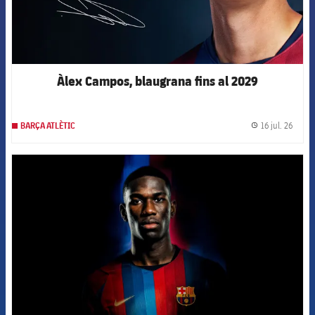
Àlex Campos, blaugrana fins al 2029
16 jul. 26
BARÇA ATLÈTIC
label.
FCB Barcelona badge