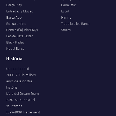
Barça Play
Canal ètic
Entradas y Museo
Escut
Barça App
Himne
Botiga online
Treballa a les Barça
Centre d’Ajuda/FAQs
Stores
Fes-te Beta Tester
Black Friday
Nadal Barça
Història
Un nou horitzó
2008-20 Els millors
anys de la nostra
història
L'era del Dream Team
1950-61. Kubala i el
seu temps
1899-1909. Naixement