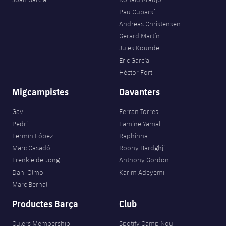
Pau Cubarsí
Andreas Christensen
Gerard Martín
Jules Kounde
Eric García
Héctor Fort
Migcampistes
Davanters
Gavi
Ferran Torres
Pedri
Lamine Yamal
Fermín López
Raphinha
Marc Casadó
Roony Bardghji
Frenkie de Jong
Anthony Gordon
Dani Olmo
Karim Adeyemi
Marc Bernal
Productes Barça
Club
Culers Membership
Spotify Camp Nou