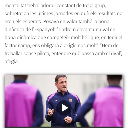
Jugadors
Classificació
mentalitat treballadora i constant de tot el grup,
Juvenil
Notícies
Atletisme
plusicon
més
sobretot en les últimes jornades en què els resultats no
Fotos
Infantil
eren els esperats. Posava en valor també la bona
Actualitat
Bàsquet en cadira de rodes
plusicon
més
dinàmica de l’Espanyol: “Tindrem davant un rival en
Història
Aleví
bona dinàmica que competeix molt bé i que, en tenir el
Masculí
Actualitat
Hockey gel
plusicon
més
factor camp, ens obligarà a exigir-nos molt”. “Hem de
Palmarès
treballar sense pilota, entendre què passa amb el rival”,
Femení
Jugadors
Actualitat
Hoquei herba
plusicon
més
afegia.
Agenda
Calendari
Jugadors
Notícies
Patinatge artístic
plusicon
més
Resultats
Calendari
Hockey Herba Masculí
Escola de Patinatge
Actualitat
Classificació
Resultats
Hockey Herba Femení
Plantilla
Rugby
plusicon
més
Classificació
Agenda
Actualitat
Voleibol
plusicon
més