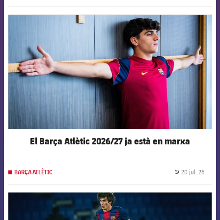
FCB Barcelona badge
El Barça Atlètic 2026/27 ja està en marxa
20 jul. 26
BARÇA ATLÈTIC
label.
FCB Barcelona badge