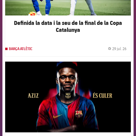
Definida la data i la seu de la final de la Copa
Catalunya
29 jul. 26
BARÇA ATLÈTIC
label.
FCB Barcelona badge