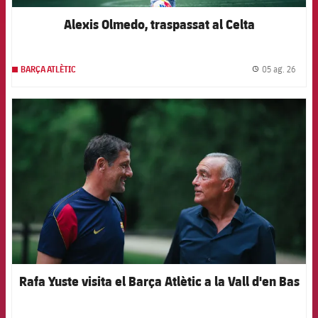
Alexis Olmedo, traspassat al Celta
05 ag. 26
BARÇA ATLÈTIC
label.
FCB Barcelona badge
Rafa Yuste visita el Barça Atlètic a la Vall d'en Bas