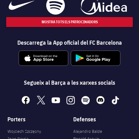
MOSTRA TOTS ELS PATROCINADORS
Descarrega la App oficial del FC Barcelona
Segueix al Barça a les xarxes socials
facebook
x
youtube
instagram
spotify
discord
tiktok
Porters
Defenses
Wojciech Szczęsny
Alejandro Balde
Joan Garcia
Ronald Araujo