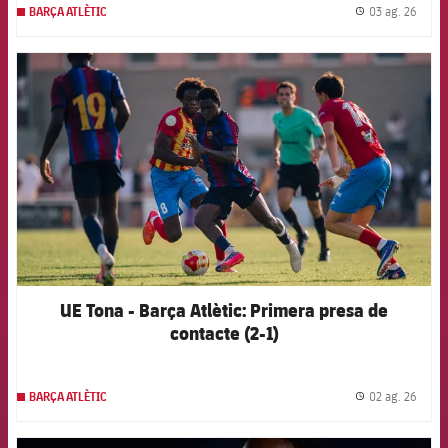
03 ag. 26
BARÇA ATLÈTIC
label.
FCB Barcelona badge
UE Tona - Barça Atlètic: Primera presa de
contacte (2-1)
02 ag. 26
BARÇA ATLÈTIC
label.
FCB Barcelona badge