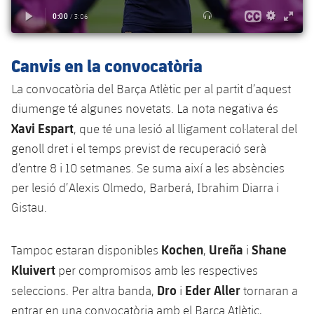
Jugadors
Notícies
Apunta't a les amateurs
plusicon
més
Calendari
Voleibol masculí
Apunta't a les amateurs
Canvis en la convocatòria
PLUSICON
MÉS
Resultats
Voleibol femení
La convocatòria del Barça Atlètic per al partit d’aquest
Carnet de l'Esportista Amateur
League of Legends
diumenge té algunes novetats. La nota negativa és
Classificació
Xavi Espart
VALORANT Rising
, que té una lesió al lligament col·lateral del
genoll dret i el temps previst de recuperació serà
Fotos
VALORANT Game Changers
d’entre 8 i 10 setmanes. Se suma així a les absències
per lesió d’Alexis Olmedo, Barberá, Ibrahim Diarra i
eFootball
Gistau.
Kochen
Ureña
Shane
Tampoc estaran disponibles
,
i
Kluivert
per compromisos amb les respectives
Dro
Eder Aller
seleccions. Per altra banda,
i
tornaran a
entrar en una convocatòria amb el Barça Atlètic,