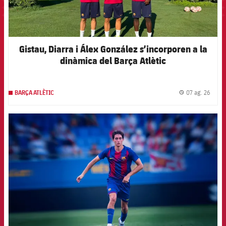
Gistau, Diarra i Álex González s’incorporen a la
dinàmica del Barça Atlètic
07 ag. 26
BARÇA ATLÈTIC
label.
FCB Barcelona badge