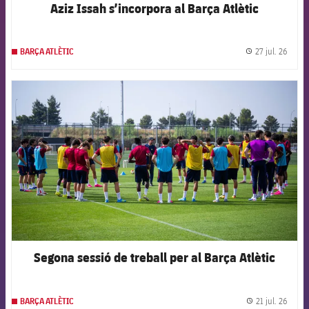
Aziz Issah s’incorpora al Barça Atlètic
27 jul. 26
BARÇA ATLÈTIC
label.
FCB Barcelona badge
Segona sessió de treball per al Barça Atlètic
21 jul. 26
BARÇA ATLÈTIC
label.