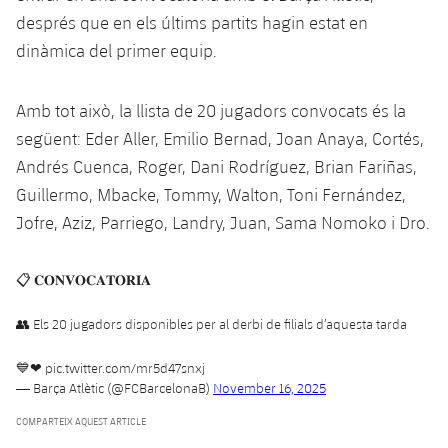
després que en els últims partits hagin estat en
dinàmica del primer equip.
Amb tot això, la llista de 20 jugadors convocats és la
següent: Eder Aller, Emilio Bernad, Joan Anaya, Cortés,
Andrés Cuenca, Roger, Dani Rodríguez, Brian Fariñas,
Guillermo, Mbacke, Tommy, Walton, Toni Fernández,
Jofre, Aziz, Parriego, Landry, Juan, Sama Nomoko i Dro.
📋 𝐂𝐎𝐍𝐕𝐎𝐂𝐀𝐓𝐎̀𝐑𝐈𝐀
👥 Els 20 jugadors disponibles per al derbi de filials d’aquesta tarda
💙❤
pic.twitter.com/mr5d47snxj
— Barça Atlètic (@FCBarcelonaB)
November 16, 2025
COMPARTEIX AQUEST ARTICLE