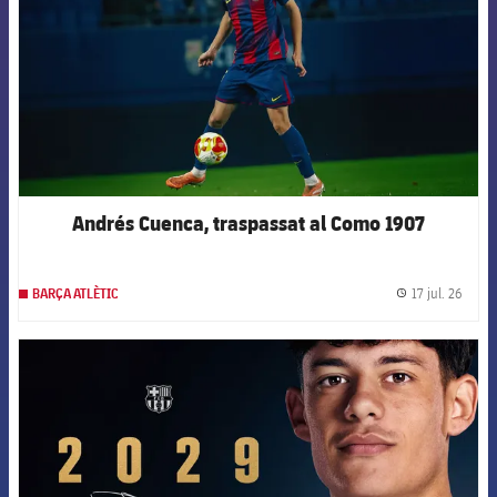
Andrés Cuenca, traspassat al Como 1907
17 jul. 26
BARÇA ATLÈTIC
label.
FCB Barcelona badge