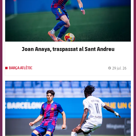
Joan Anaya, traspassat al Sant Andreu
29 jul. 26
BARÇA ATLÈTIC
label.
FCB Barcelona badge