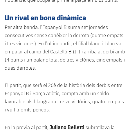
plusicon
més
Serveis Mèdics
Acreditacions
Fotos
Fotos
Infantil A
Entrades
SUB8 B
Calendari
Campus Verano
Actualitat
Un rival en bona dinàmica
Accessibilitat
Història
Instal·lacions
Infantil B
Resultats
Per altra banda, l’Espanyol B suma set jornades
Resultats
Juvenil
PLUSICON
MÉS
Palmarès
consecutives sense conèixer la derrota (quatre empats
Classificació
Jugadors
i tres victòries). En l’últim partit, el filial blanc-i-blau va
Cadet
Primer equip
plusicon
més
empatar al camp del Castelló B (1-1 i arriba al derbi amb
Jugadors
Classificació
Infantil
14 punts i un balanç total de tres victòries, cinc empats i
Actualitat
Barça Atlètic
plusicon
més
dues derrotes.
Fotos
Aleví
Calendari
Actualitat
Base
plusicon
més
Palmarès
El partit, que serà el 26è de la història dels derbis entre
Entrades
Calendari
Campus Estiu
Actualitat
Espanyol B i Barça Atlètic, compta amb un saldo
Història
favorable als blaugrana: tretze victòries, quatre empats
Resultats
Resultats
Barça C
i vuit triomfs pericos.
PLUSICON
MÉS
Classificació
Jugadors
Junior
Informació general
plusicon
més
Juliano Belletti
En la prèvia al partit,
subratllava la