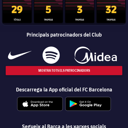
Trofeu de la Liga
Trofeu de la Lliga de Campions
Trofeu del Mundial de Clubs
Copa del 
29
5
3
32
TÍTOLS
TROFEUS
TROFEUS
TROFEUS
Principals patrocinadors del Club
MOSTRA TOTS ELS PATROCINADORS
Descarrega la App oficial del FC Barcelona
Segueix al Barça a les xarxes socials