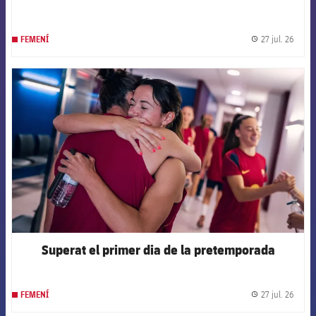
27 jul. 26
FEMENÍ
label.
FCB Barcelona badge
Superat el primer dia de la pretemporada
27 jul. 26
FEMENÍ
label.