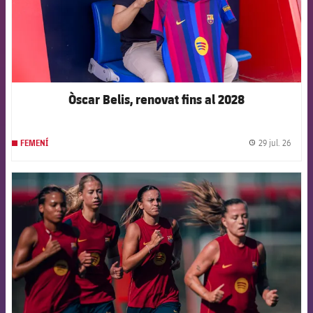
Òscar Belis, renovat fins al 2028
29 jul. 26
FEMENÍ
label.
FCB Barcelona badge