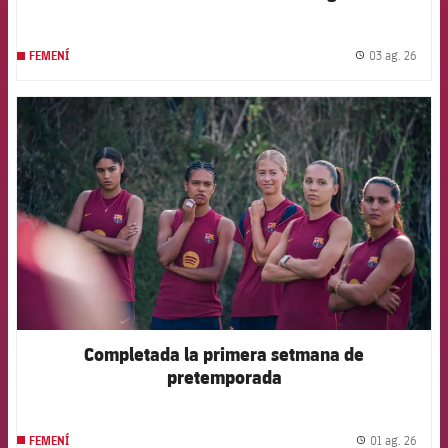
03 ag. 26
FEMENÍ
label.
FCB Barcelona badge
Completada la primera setmana de
pretemporada
01 ag. 26
FEMENÍ
label.