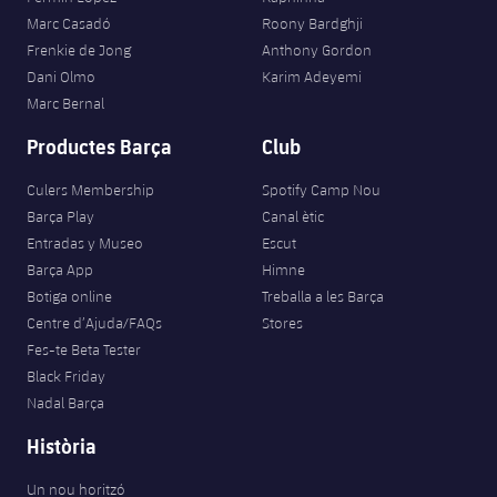
Marc Casadó
Roony Bardghji
Frenkie de Jong
Anthony Gordon
Dani Olmo
Karim Adeyemi
Marc Bernal
Productes Barça
Club
Culers Membership
Spotify Camp Nou
Barça Play
Canal ètic
Entradas y Museo
Escut
Barça App
Himne
Botiga online
Treballa a les Barça
Centre d’Ajuda/FAQs
Stores
Fes-te Beta Tester
Black Friday
Nadal Barça
Història
Un nou horitzó