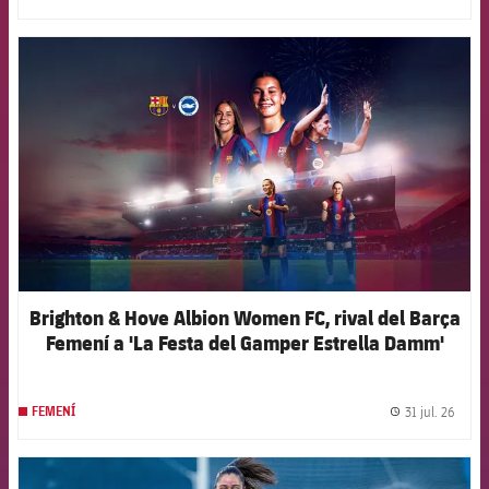
FCB Barcelona badge
Brighton & Hove Albion Women FC, rival del Barça
Femení a 'La Festa del Gamper Estrella Damm'
31 jul. 26
FEMENÍ
label.
FCB Barcelona badge