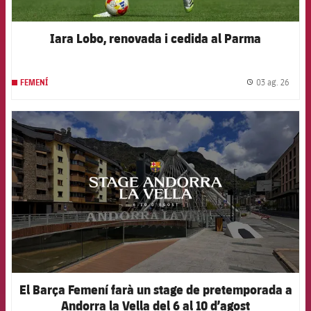
Iara Lobo, renovada i cedida al Parma
03 ag. 26
FEMENÍ
label.
FCB Barcelona badge
El Barça Femení farà un stage de pretemporada a
Andorra la Vella del 6 al 10 d’agost