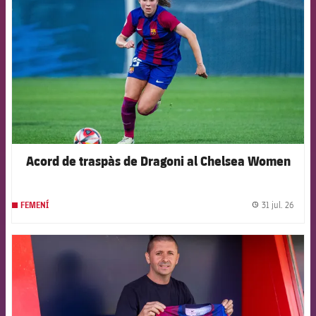
Acord de traspàs de Dragoni al Chelsea Women
31 jul. 26
FEMENÍ
label.
FCB Barcelona badge