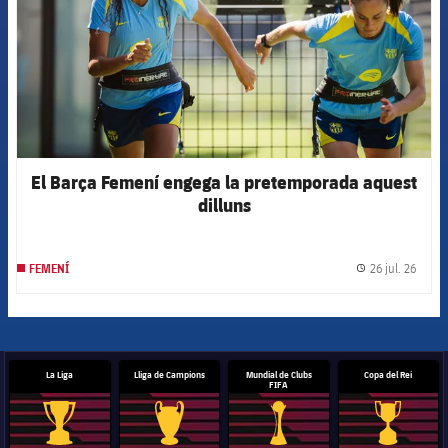
El Barça Femení engega la pretemporada aquest
dilluns
26 jul. 26
FEMENÍ
label.
La Liga
Lliga de Campions
Mundial de Clubs
Copa del Rei
FIFA