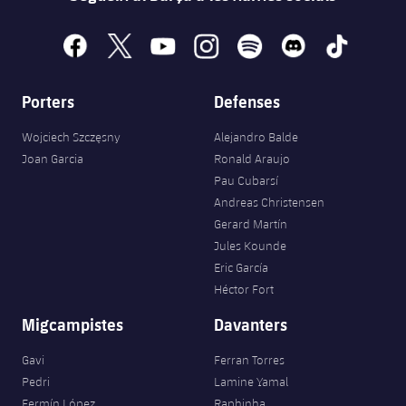
facebook
x
youtube
instagram
spotify
discord
tiktok
Porters
Defenses
Wojciech Szczęsny
Alejandro Balde
Joan Garcia
Ronald Araujo
Pau Cubarsí
Andreas Christensen
Gerard Martín
Jules Kounde
Eric García
Héctor Fort
Migcampistes
Davanters
Gavi
Ferran Torres
Pedri
Lamine Yamal
Fermín López
Raphinha