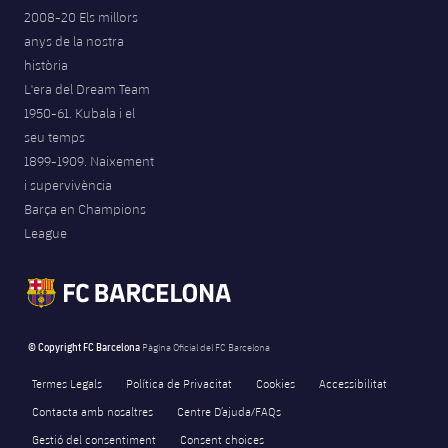
2008-20 Els millors
anys de la nostra
història
L'era del Dream Team
1950-61. Kubala i el
seu temps
1899-1909. Naixement
i supervivència
Barça en Champions
League
© Copyright FC Barcelona
Pàgina Oficial del FC Barcelona
Termes Legals
Política de Privacitat
Cookies
Accessibilitat
Contacta amb nosaltres
Centre D’ajuda/FAQs
Gestió del consentiment
Consent choices