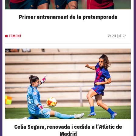
Primer entrenament de la pretemporada
28 jul. 26
FEMENÍ
label.
FCB Barcelona badge
Celia Segura, renovada i cedida a l’Atlètic de
Madrid