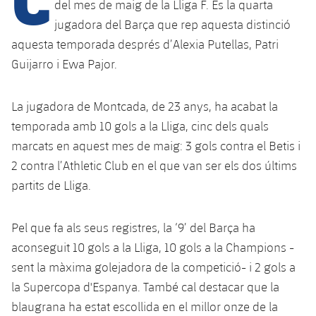
Calendari
del mes de maig de la Lliga F. És la quarta
Campus Estiu
Base
jugadora del Barça que rep aquesta distinció
SUB13
SUB13 B
Entrades
Barça Atlètic
aquesta temporada després d’Alexia Putellas, Patri
plusicon
més
PLUSICON
MÉS
SUB12
Guijarro i Ewa Pajor.
SUB12 C
Gameday Shows
Junior
Primer Equip
Instal·lacions
plusicon
més
SUB11 A
SUB11 C
La jugadora de Montcada, de 23 anys, ha acabat la
Resultats
Cadet A
Actualitat
Barça Atlètic
Spotify Camp Nou
temporada amb 10 gols a la Lliga, cinc dels quals
plusicon
més
SUB11 B
Classificacions
marcats en aquest mes de maig: 3 gols contra el Betis i
Cadet B
Calendari
Actualitat
Palau Blaugrana
Base
2 contra l’Athletic Club en el que van ser els dos últims
plusicon
més
SUB10 A
Jugadors
Infantil A
partits de Lliga.
Entrades
Calendari
Estadi Johan Cruyff
Actualitat
SUB10 B
PLUSICON
MÉS
Fotos
Infantil B
Resultats
Pel que fa als seus registres, la ‘9’ del Barça ha
Resultats
Juvenil
Barça Cafe
Primer equip
SUB9 A
plusicon
més
aconseguit 10 gols a la Lliga, 10 gols a la Champions -
plusicon
més
Història
Mini
Classificació
Classificació
sent la màxima golejadora de la competició- i 2 gols a
Cadet A
Ciutat Esportiva
Actualitat
SUB9 B
Barça Atlètic
plusicon
més
Serveis
Palmarès
la Supercopa d'Espanya. També cal destacar que la
plusicon
més
Jugadors
Jugadors
Cadet B
blaugrana ha estat escollida en el millor onze de la
Calendari
SUB8 A
La Masia
Actualitat
Base