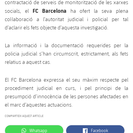
Calendari
contractació de serveis de monitorització de les xarxes
Campus Estiu
Base
FC Barcelona
socials, el
ha ofert la seva plena
SUB13
SUB13 B
Entrades
Barça Atlètic
col·laboració a l’autoritat judicial i policial per tal
plusicon
més
PLUSICON
MÉS
SUB12
d’aclarir els fets objecte d’aquesta investigació.
SUB12 C
Gameday Shows
Junior
Primer Equip
Instal·lacions
plusicon
més
SUB11 A
SUB11 C
La informació i la documentació requerides per la
Resultats
Cadet A
Actualitat
Barça Atlètic
Spotify Camp Nou
plusicon
més
policia judicial s’han circumscrit, estrictament, als fets
SUB11 B
Classificacions
relatius a aquest cas.
Cadet B
Calendari
Actualitat
Palau Blaugrana
Base
plusicon
més
SUB10 A
Jugadors
Infantil A
Entrades
El FC Barcelona expressa el seu màxim respecte pel
Calendari
Estadi Johan Cruyff
Actualitat
SUB10 B
procediment judicial en curs, i pel principi de la
PLUSICON
MÉS
Fotos
Infantil B
Resultats
Resultats
presumpció d’innocència de les persones afectades en
Juvenil
Barça Cafe
Primer equip
SUB9 A
plusicon
més
el marc d’aquestes actuacions.
plusicon
més
Història
Mini
Classificació
Classificació
Cadet A
Ciutat Esportiva
Actualitat
SUB9 B
Barça Atlètic
COMPARTEIX AQUEST ARTICLE
plusicon
més
Serveis
Palmarès
plusicon
més
Jugadors
Jugadors
Cadet B
Calendari
SUB8 A
label.aria.whatsapp
label.aria.facebook
La Masia
Whatsapp
Facebook
Actualitat
Base