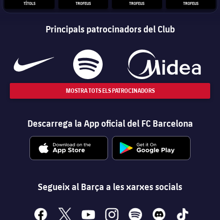
TÍTOLS
TROFEUS
TROFEUS
TROFEUS
Principals patrocinadors del Club
MOSTRA TOTS ELS PATROCINADORS
Descarrega la App oficial del FC Barcelona
Segueix al Barça a les xarxes socials
facebook
x
youtube
instagram
spotify
discord
tiktok