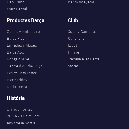
Dani Olmo
Karim Adeyemi
Marc Bernal
Productes Barça
Club
Culers Membership
Spotify Camp Nou
Barça Play
Canal ètic
Entradas y Museo
Escut
Barça App
Himne
Botiga online
Treballa a les Barça
Centre d’Ajuda/FAQs
Stores
Fes-te Beta Tester
Black Friday
Nadal Barça
Història
Un nou horitzó
2008-20 Els millors
anys de la nostra