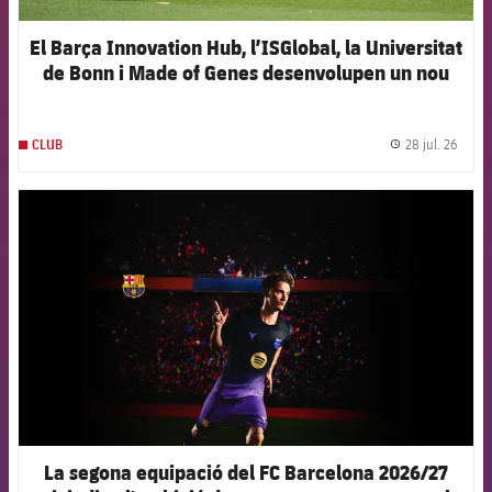
El Barça Innovation Hub, l’ISGlobal, la Universitat
de Bonn i Made of Genes desenvolupen un nou
model d’intel·ligència artificial per anticipar les
lesions en el futbol femení d’elit
28 jul. 26
CLUB
label.
FCB Barcelona badge
La segona equipació del FC Barcelona 2026/27