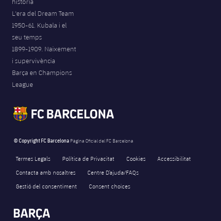
història
L'era del Dream Team
1950-61. Kubala i el
seu temps
1899-1909. Naixement
i supervivència
Barça en Champions
League
© Copyright FC Barcelona
Pàgina Oficial del FC Barcelona
Termes Legals
Política de Privacitat
Cookies
Accessibilitat
Contacta amb nosaltres
Centre D’ajuda/FAQs
Gestió del consentiment
Consent choices
FORÇA BARÇA
11,063
label.aria.fire
Força Barça
label.aria.forcabarca