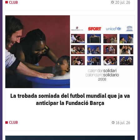
20 jul. 26
CLUB
label.
FCB Barcelona badge
La trobada somiada del futbol mundial que ja va
anticipar la Fundació Barça
16 jul. 26
CLUB
label.
FCB Barcelona badge