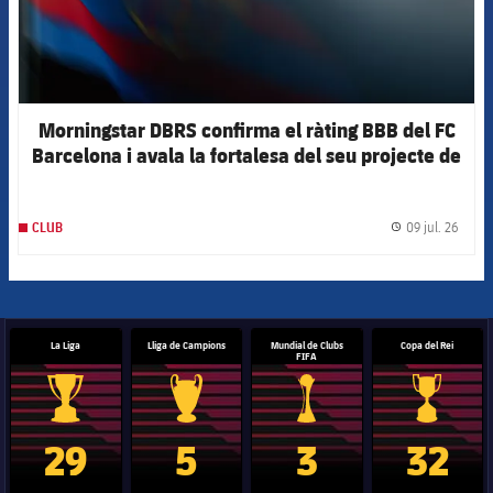
Morningstar DBRS confirma el ràting BBB del FC
Barcelona i avala la fortalesa del seu projecte de
futur
09 jul. 26
CLUB
label.
La Liga
Lliga de Campions
Mundial de Clubs
Copa del Rei
FIFA
Trofeu de la Liga
Trofeu de la Lliga de Campions
Trofeu del Mundial de Clubs
Copa del 
29
5
3
32