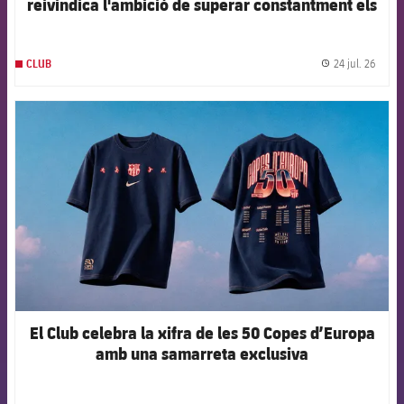
reivindica l'ambició de superar constantment els
propis límits
24 jul. 26
CLUB
label.
FCB Barcelona badge
El Club celebra la xifra de les 50 Copes d’Europa
amb una samarreta exclusiva