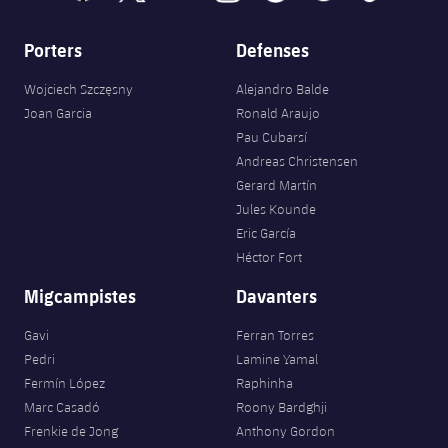
Porters
Defenses
Wojciech Szczęsny
Alejandro Balde
Joan Garcia
Ronald Araujo
Pau Cubarsí
Andreas Christensen
Gerard Martín
Jules Kounde
Eric García
Héctor Fort
Migcampistes
Davanters
Gavi
Ferran Torres
Pedri
Lamine Yamal
Fermín López
Raphinha
Marc Casadó
Roony Bardghji
Frenkie de Jong
Anthony Gordon