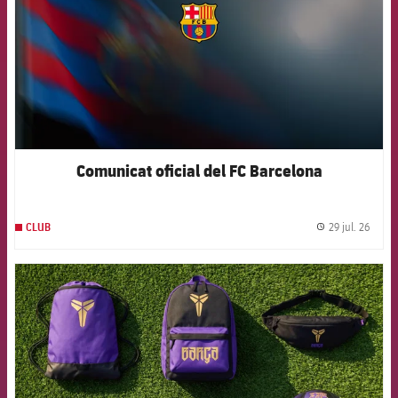
Comunicat oficial del FC Barcelona
29 jul. 26
CLUB
label.
FCB Barcelona badge