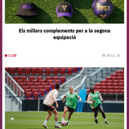
Els millors complements per a la segona
equipació
28 jul. 26
CLUB
label.
FCB Barcelona badge