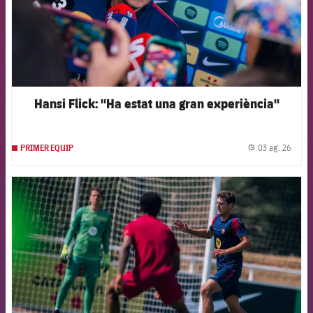
Hansi Flick: "Ha estat una gran experiència"
03 ag. 26
PRIMER EQUIP
label.
FCB Barcelona badge