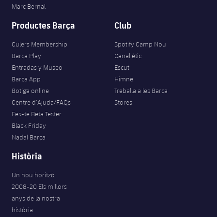
Marc Bernal
Productes Barça
Club
Culers Membership
Spotify Camp Nou
Barça Play
Canal ètic
Entradas y Museo
Escut
Barça App
Himne
Botiga online
Treballa a les Barça
Centre d’Ajuda/FAQs
Stores
Fes-te Beta Tester
Black Friday
Nadal Barça
Història
Un nou horitzó
2008-20 Els millors
anys de la nostra
història