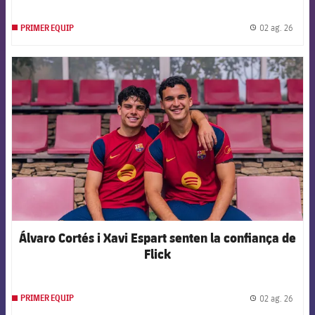
02 ag. 26
PRIMER EQUIP
label.
FCB Barcelona badge
Álvaro Cortés i Xavi Espart senten la confiança de
Flick
02 ag. 26
PRIMER EQUIP
label.