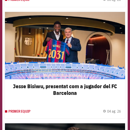
label.
FCB Barcelona badge
Jesse Bisiwu, presentat com a jugador del FC
Barcelona
04 ag. 26
PRIMER EQUIP
label.
FCB Barcelona badge