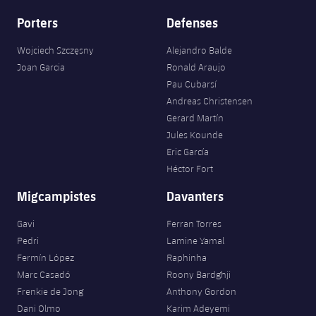
Porters
Defenses
Wojciech Szczęsny
Alejandro Balde
Joan Garcia
Ronald Araujo
Pau Cubarsí
Andreas Christensen
Gerard Martín
Jules Kounde
Eric García
Héctor Fort
Migcampistes
Davanters
Gavi
Ferran Torres
Pedri
Lamine Yamal
Fermín López
Raphinha
Marc Casadó
Roony Bardghji
Frenkie de Jong
Anthony Gordon
Dani Olmo
Karim Adeyemi