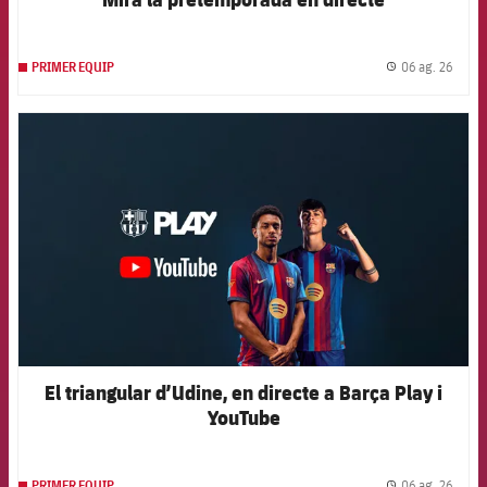
06 ag. 26
PRIMER EQUIP
label.
FCB Barcelona badge
El triangular d’Udine, en directe a Barça Play i
YouTube
06 ag. 26
PRIMER EQUIP