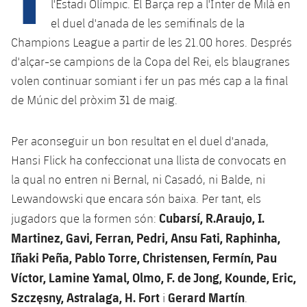
Calendari
l'Estadi Olímpic. El Barça rep a l'Inter de Milà en
Campus Estiu
Base
el duel d'anada de les semifinals de la
SUB13
SUB13 B
Entrades
Barça Atlètic
Champions League a partir de les 21.00 hores. Després
plusicon
més
PLUSICON
MÉS
d'alçar-se campions de la Copa del Rei, els blaugranes
SUB12
SUB12 C
Gameday Shows
Junior
Primer Equip
volen continuar somiant i fer un pas més cap a la final
Instal·lacions
plusicon
més
SUB11 A
de Múnic del pròxim 31 de maig.
SUB11 C
Resultats
Cadet A
Actualitat
Barça Atlètic
Spotify Camp Nou
plusicon
més
SUB11 B
Classificacions
Per aconseguir un bon resultat en el duel d'anada,
Cadet B
Calendari
Actualitat
Palau Blaugrana
Base
Hansi Flick ha confeccionat una llista de convocats en
plusicon
més
SUB10 A
Jugadors
Infantil A
la qual no entren ni Bernal, ni Casadó, ni Balde, ni
Entrades
Calendari
Estadi Johan Cruyff
Actualitat
Lewandowski que encara són baixa. Per tant, els
SUB10 B
PLUSICON
MÉS
Fotos
Infantil B
Cubarsí, R.Araujo, I.
Resultats
jugadors que la formen són:
Resultats
Juvenil
Barça Cafe
Primer equip
SUB9 A
plusicon
més
Martinez, Gavi, Ferran, Pedri, Ansu Fati, Raphinha,
plusicon
més
Història
Mini
Classificació
Classificació
Iñaki Peña, Pablo Torre, Christensen, Fermín, Pau
Cadet A
Ciutat Esportiva
Actualitat
SUB9 B
Barça Atlètic
plusicon
més
Víctor, Lamine Yamal, Olmo, F. de Jong, Kounde, Eric,
Serveis
Palmarès
plusicon
més
Jugadors
Jugadors
Cadet B
Szczęsny, Astralaga, H. Fort
Gerard Martín
i
.
Calendari
SUB8 A
La Masia
Actualitat
Base