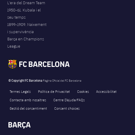
L'era del Dream Team
1950-61. Kubala i el
seu temps
1899-1909. Naixement
i supervivència
Barça en Champions
League
© Copyright FC Barcelona
Pàgina Oficial del FC Barcelona
Termes Legals
Política de Privacitat
Cookies
Accessibilitat
Contacta amb nosaltres
Centre D’ajuda/FAQs
Gestió del consentiment
Consent choices
FORÇA BARÇA
5,418
label.aria.fire
Força Barça
label.aria.forcabarca