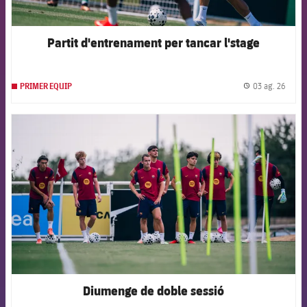
Partit d'entrenament per tancar l'stage
03 ag. 26
PRIMER EQUIP
label.
FCB Barcelona badge
Diumenge de doble sessió