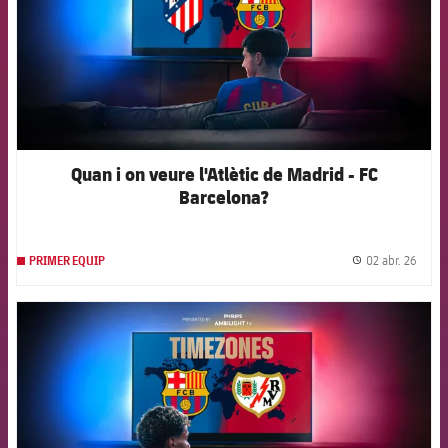
Quan i on veure l'Atlètic de Madrid - FC
Barcelona?
02 abr. 26
PRIMER EQUIP
label.
FCB Barcelona badge