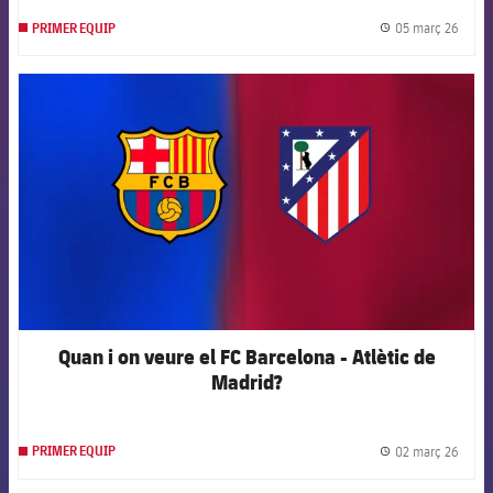
05 març 26
PRIMER EQUIP
label.
FCB Barcelona badge
Quan i on veure el FC Barcelona - Atlètic de
Madrid?
02 març 26
PRIMER EQUIP
label.