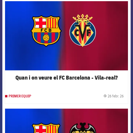
FCB Barcelona badge
Quan i on veure el FC Barcelona - Vila-real?
26 febr. 26
PRIMER EQUIP
label.
FCB Barcelona badge