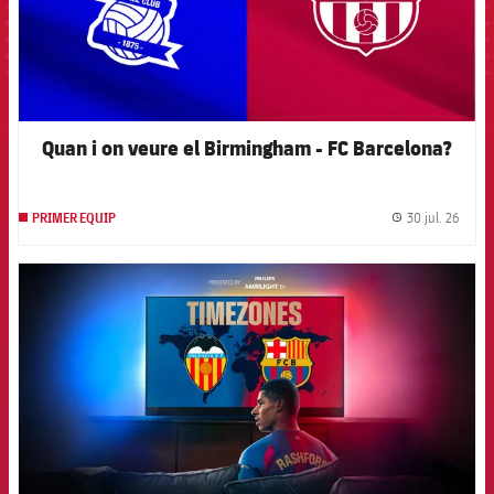
Quan i on veure el Birmingham - FC Barcelona?
30 jul. 26
PRIMER EQUIP
label.
FCB Barcelona badge