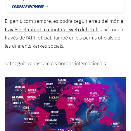
plusicon
més
Serveis Mèdics
Acreditacions
Fotos
COMPRAR ENTRADES
Fotos
Infantil A
DATA DE PUBLICACIÓ
Entrades
SUB8 B
Calendari
Campus Verano
Actualitat
Accessibilitat
Història
a
El partit, com sempre, es podrà seguir arreu del món
Instal·lacions
Infantil B
Resultats
Resultats
través del minut a minut del web del Club
, així com a
Juvenil
PLUSICON
MÉS
Palmarès
través de l'APP oficial. També en els perfils oficials de
Classificació
Jugadors
Cadet
les diferents xarxes socials.
Primer equip
plusicon
més
Jugadors
Classificació
Infantil
Actualitat
Barça Atlètic
Tot seguit, repassem els horaris internacionals:
plusicon
més
Fotos
Aleví
Calendari
Actualitat
Base
plusicon
més
Palmarès
Entrades
Calendari
Campus Estiu
Actualitat
Història
Resultats
Resultats
Barça C
PLUSICON
MÉS
Classificació
Jugadors
Junior
Informació general
plusicon
més