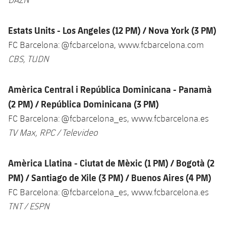
Jugadors
Notícies
Apunta't a les amateurs
plusicon
més
Estats Units - Los Angeles (12 PM) / Nova York (3 PM)
Calendari
Voleibol masculí
Apunta't a les amateurs
FC Barcelona: @fcbarcelona, www.fcbarcelona.com
PLUSICON
MÉS
CBS, TUDN
Resultats
Voleibol femení
Carnet de l'Esportista Amateur
League of Legends
Classificació
Amèrica Central i República Dominicana - Panamà
VALORANT Rising
(2 PM) / República Dominicana (3 PM)
Fotos
VALORANT Game Changers
FC Barcelona: @fcbarcelona_es, www.fcbarcelona.es
TV Max, RPC / Televideo
eFootball
Amèrica Llatina - Ciutat de Mèxic (1 PM) / Bogotà (2
PM) / Santiago de Xile (3 PM) / Buenos Aires (4 PM)
FC Barcelona: @fcbarcelona_es, www.fcbarcelona.es
TNT / ESPN