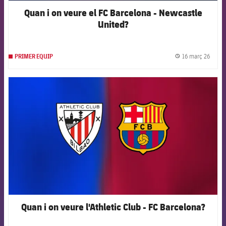
Quan i on veure el FC Barcelona - Newcastle
United?
16 març 26
PRIMER EQUIP
label.
FCB Barcelona badge
Quan i on veure l'Athletic Club - FC Barcelona?