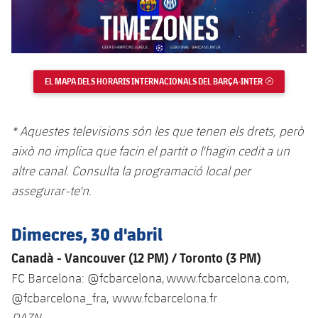
Jugadors
Classificació
Juvenil
Notícies
Atletisme
plusicon
més
Fotos
Infantil
Actualitat
Bàsquet en cadira de rodes
plusicon
més
Història
EL MAPA DELS HORARIS INTERNACIONALS DEL BARÇA-INTER
ENLLAÇ EX
Aleví
Masculí
Actualitat
Hockey gel
plusicon
més
Palmarès
* Aquestes televisions són les que tenen els drets, però
Femení
Jugadors
Actualitat
Hoquei herba
plusicon
més
això no implica que facin el partit o l'hagin cedit a un
Agenda
altre canal. Consulta la programació local per
Calendari
Jugadors
Notícies
Patinatge artístic
plusicon
més
assegurar-te'n.
Resultats
Calendari
Hockey Herba Masculí
Escola de Patinatge
Actualitat
Dimecres, 30 d'abril
Classificació
Resultats
Hockey Herba Femení
Canadà - Vancouver (12 PM) / Toronto (3 PM)
Plantilla
Rugby
plusicon
més
FC Barcelona: @fcbarcelona, www.fcbarcelona.com,
Classificació
Agenda
Actualitat
@fcbarcelona_fra, www.fcbarcelona.fr
Voleibol
plusicon
més
DAZN