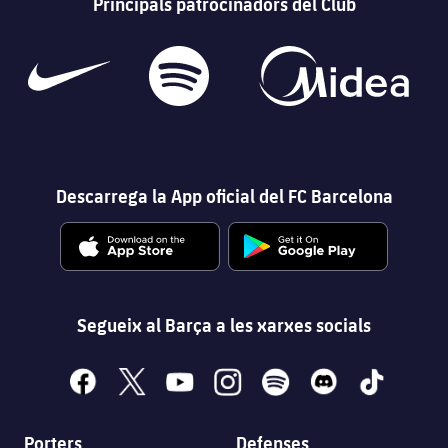
Principals patrocinadors del Club
Descarrega la App oficial del FC Barcelona
Segueix al Barça a les xarxes socials
facebook
x
youtube
instagram
spotify
discord
tiktok
Porters
Defenses