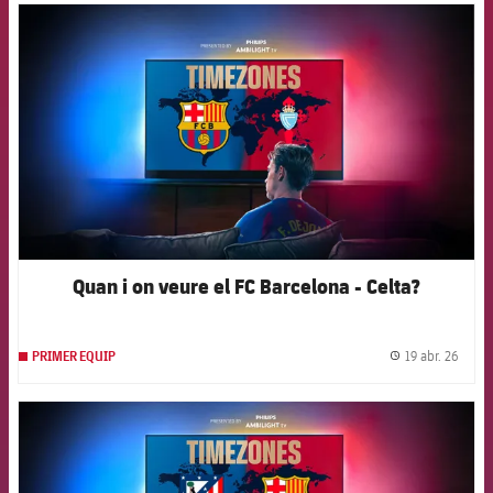
FCB Barcelona badge
Quan i on veure el FC Barcelona - Celta?
19 abr. 26
PRIMER EQUIP
label.
FCB Barcelona badge