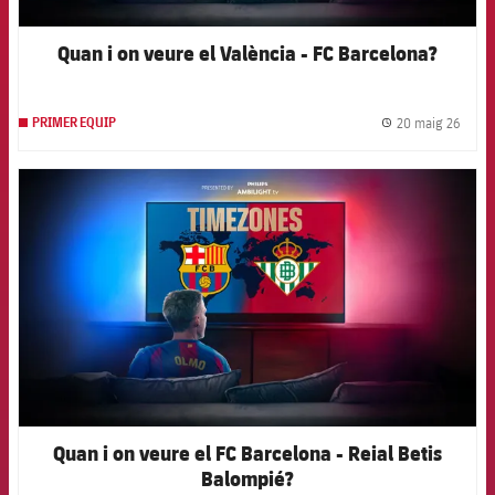
Quan i on veure el València - FC Barcelona?
20 maig 26
PRIMER EQUIP
label.
FCB Barcelona badge
Quan i on veure el FC Barcelona - Reial Betis
Balompié?