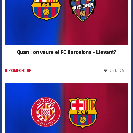
Quan i on veure el FC Barcelona - Llevant?
19 febr. 26
PRIMER EQUIP
label.
FCB Barcelona badge