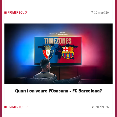
15 maig 26
PRIMER EQUIP
label.
FCB Barcelona badge
Quan i on veure l'Osasuna - FC Barcelona?
30 abr. 26
PRIMER EQUIP
label.