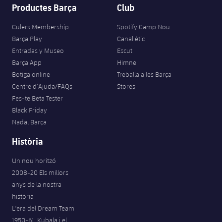
Productes Barça
Club
Culers Membership
Spotify Camp Nou
Barça Play
Canal ètic
Entradas y Museo
Escut
Barça App
Himne
Botiga online
Treballa a les Barça
Centre d’Ajuda/FAQs
Stores
Fes-te Beta Tester
Black Friday
Nadal Barça
Història
Un nou horitzó
2008-20 Els millors
anys de la nostra
història
L'era del Dream Team
1950-61. Kubala i el