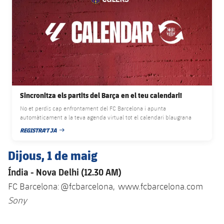
Sincronitza els partits del Barça en el teu calendari!
No et perdis cap enfrontament del FC Barcelona i apunta
automàticament a la teva agenda virtual tot el calendari blaugrana
REGISTRA'T JA
DATA DE PUBLICACIÓ
Dijous, 1 de maig
Índia - Nova Delhi (12.30 AM)
FC Barcelona: @fcbarcelona, www.fcbarcelona.com
Sony