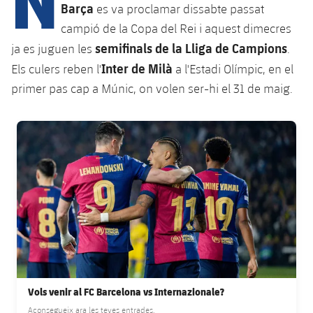
Calendari
Campus Estiu
Base
Barça
es va proclamar dissabte passat
SUB13
campió de la Copa del Rei i aquest dimecres
SUB13 B
Entrades
Barça Atlètic
plusicon
més
semifinals de la Lliga de Campions
ja es juguen les
.
PLUSICON
MÉS
SUB12
SUB12 C
Inter de Milà
Els culers reben l'
a l'Estadi Olímpic, en el
Gameday Shows
Junior
Primer Equip
Instal·lacions
plusicon
més
primer pas cap a Múnic, on volen ser-hi el 31 de maig.
SUB11 A
SUB11 C
Resultats
Cadet A
Actualitat
Barça Atlètic
Spotify Camp Nou
plusicon
més
FC Barcelona club badge
SUB11 B
Classificacions
Cadet B
Calendari
Actualitat
Palau Blaugrana
Base
plusicon
més
SUB10 A
Jugadors
Infantil A
Entrades
Calendari
Estadi Johan Cruyff
Actualitat
SUB10 B
PLUSICON
MÉS
Fotos
Infantil B
Resultats
Resultats
Juvenil
Barça Cafe
Primer equip
SUB9 A
plusicon
més
plusicon
més
Història
Mini
Classificació
Classificació
Cadet A
Ciutat Esportiva
Actualitat
SUB9 B
Barça Atlètic
plusicon
més
Serveis
Palmarès
plusicon
més
Jugadors
Vols venir al FC Barcelona vs Internazionale?
Jugadors
Cadet B
Calendari
SUB8 A
La Masia
Actualitat
Aconsegueix ara les teves entrades.
Base