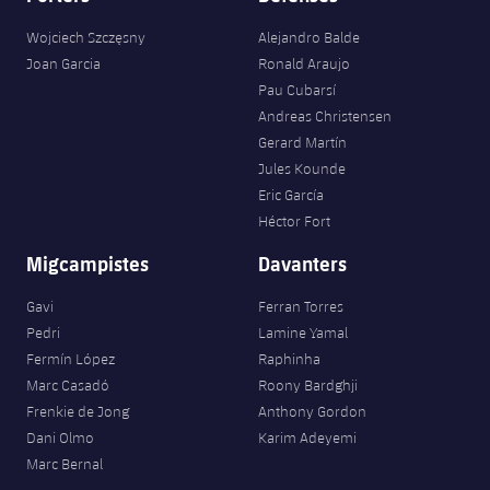
Wojciech Szczęsny
Alejandro Balde
Joan Garcia
Ronald Araujo
Pau Cubarsí
Andreas Christensen
Gerard Martín
Jules Kounde
Eric García
Héctor Fort
Migcampistes
Davanters
Gavi
Ferran Torres
Pedri
Lamine Yamal
Fermín López
Raphinha
Marc Casadó
Roony Bardghji
Frenkie de Jong
Anthony Gordon
Dani Olmo
Karim Adeyemi
Marc Bernal