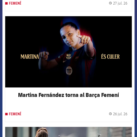
27 jul. 26
FEMENÍ
label.
FCB Barcelona badge
Martina Fernández torna al Barça Femení
26 jul. 26
FEMENÍ
label.
FCB Barcelona badge