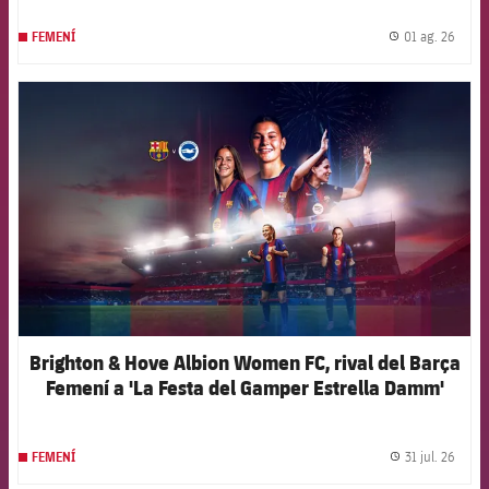
01 ag. 26
FEMENÍ
label.
FCB Barcelona badge
Brighton & Hove Albion Women FC, rival del Barça
Femení a 'La Festa del Gamper Estrella Damm'
31 jul. 26
FEMENÍ
label.