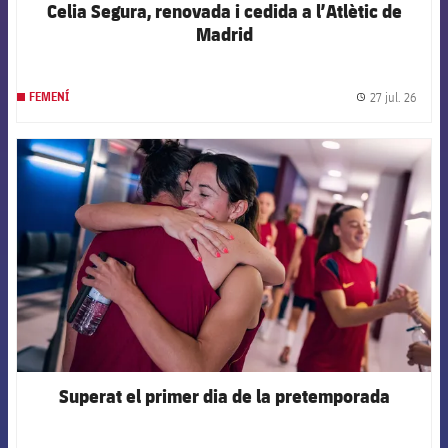
Celia Segura, renovada i cedida a l’Atlètic de
Madrid
27 jul. 26
FEMENÍ
label.
FCB Barcelona badge
Superat el primer dia de la pretemporada