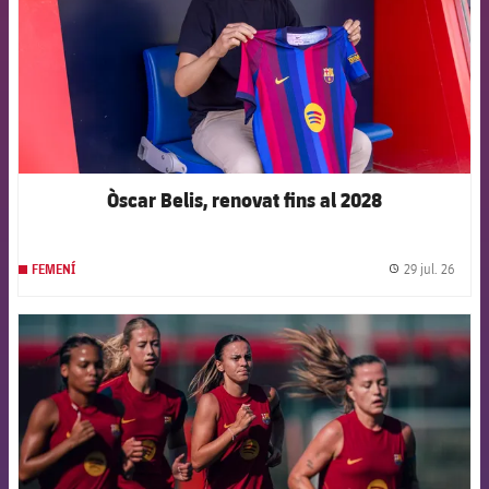
Òscar Belis, renovat fins al 2028
29 jul. 26
FEMENÍ
label.
FCB Barcelona badge