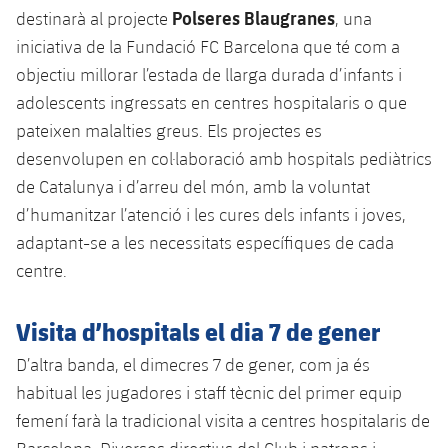
Serveis Mèdics
Polseres Blaugranes
Acreditacions
destinarà al projecte
, una
iniciativa de la Fundació FC Barcelona que té com a
Accessibilitat
Instal·lacions
objectiu millorar l’estada de llarga durada d’infants i
adolescents ingressats en centres hospitalaris o que
pateixen malalties greus. Els projectes es
desenvolupen en col·laboració amb hospitals pediàtrics
de Catalunya i d’arreu del món, amb la voluntat
d’humanitzar l’atenció i les cures dels infants i joves,
adaptant-se a les necessitats específiques de cada
centre.
Visita d’hospitals el dia 7 de gener
D’altra banda, el dimecres 7 de gener, com ja és
habitual les jugadores i staff tècnic del primer equip
femení farà la tradicional visita a centres hospitalaris de