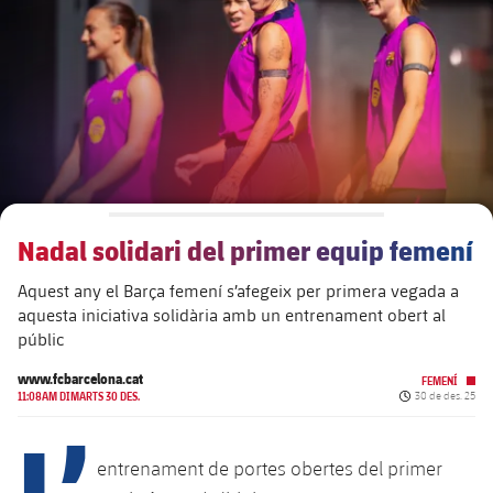
plusicon
més
Junta Directiva
plusicon
més
Estructura executiva
Barça Academy
plusicon
més
Organigrames
Més que un club
chevron-right
label.aria.chevronright
Nadal solidari del primer equip femení
Dècada a dècada
Aquest any el Barça femení s’afegeix per primera vegada a
Òrgans
Masia 360
chevron-right
label.aria.chevronright
Presidents
aquesta iniciativa solidària amb un entrenament obert al
públic
Documents
La Masia
chevron-right
label.aria.chevronright
Jugadors de llegenda
www.fcbarcelona.cat
FEMENÍ
Data de publicac
11:08AM DIMARTS 30 DES.
30 de des. 25
Comissions i òrgans
L’
Entrenadors
chevron-right
label.aria.chevronright
entrenament de portes obertes del primer
Centre de documentació