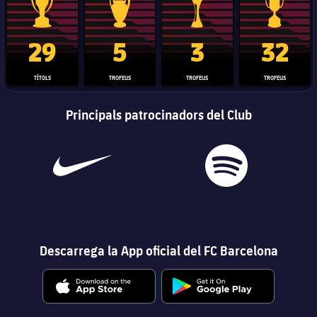
Trofeu de la Liga
Trofeu de la Lliga de Campions
Trofeu del Mundial de Clubs
Copa del 
29
5
3
32
TÍTOLS
TROFEUS
TROFEUS
TROFEUS
Principals patrocinadors del Club
Descarrega la App oficial del FC Barcelona