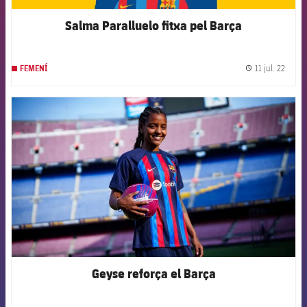
Salma Paralluelo fitxa pel Barça
11 jul. 22
FEMENÍ
label.
FCB Barcelona badge
Geyse reforça el Barça