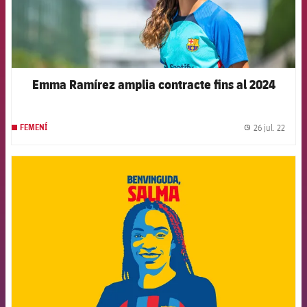
Emma Ramírez amplia contracte fins al 2024
26 jul. 22
FEMENÍ
label.
FCB Barcelona badge