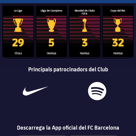
La Liga
Lliga de Campions
Mundial de Clubs
Copa del Rei
FIFA
Trofeu de la Liga
Trofeu de la Lliga de Campions
Trofeu del Mundial de Clubs
Copa del 
29
5
3
32
TÍTOLS
TROFEUS
TROFEUS
TROFEUS
Principals patrocinadors del Club
Descarrega la App oficial del FC Barcelona