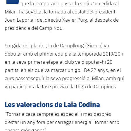
que la temporada passada va jugar cedida al
Milan, ha segellat la tornada al costat del president
plusicon
més
Joan Laporta i del directiu Xavier Puig, al despatx de
presidència del Camp Nou.
Instal·lacions
Sorgida del planter, la de Campllong (Girona) va
Spotify Camp Nou
debutar amb el primer equip a la temporada 2019/20 i
en la seva primera etapa al club va disputar-hi 20
Palau Blaugrana
partits, en els que va marcar un gol. De 22 anys, en el
curs passat seguir la seva progressió al Milan, amb qui
Estadi Johan Cruyff
va participar a la fase prèvia e la Lliga de Campions.
Barça Cafe
Les valoracions de Laia Codina
plusicon
més
Ciutat Esportiva
“Tornar a casa sempre és especial, i més després
Serveis
plusicon
més
d’estar un any fora per carregar energia i tornar amb
La Masia
encara més ganes”.