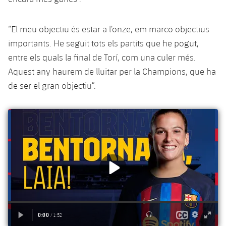
Serveis Mèdics
Acreditacions
“El meu objectiu és estar a l’onze, em marco objectius
Accessibilitat
Instal·lacions
importants. He seguit tots els partits que he pogut,
entre els quals la final de Torí, com una culer més.
Aquest any haurem de lluitar per la Champions, que ha
de ser el gran objectiu”.