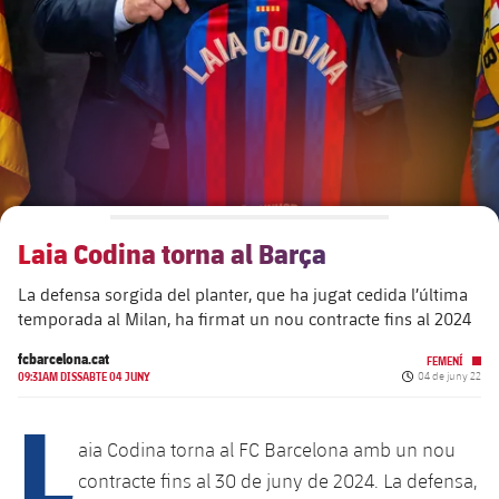
plusicon
més
Junta Directiva
plusicon
més
Estructura executiva
Barça Academy
plusicon
més
Organigrames
Més que un club
chevron-right
label.aria.chevronright
Laia Codina torna al Barça
Dècada a dècada
La defensa sorgida del planter, que ha jugat cedida l’última
Òrgans
Masia 360
chevron-right
label.aria.chevronright
Presidents
temporada al Milan, ha firmat un nou contracte fins al 2024
Documents
La Masia
fcbarcelona.cat
FEMENÍ
chevron-right
label.aria.chevronright
Jugadors de llegenda
Data de publicac
09:31AM DISSABTE 04 JUNY
04 de juny 22
L
Comissions i òrgans
Entrenadors
chevron-right
label.aria.chevronright
aia Codina torna al FC Barcelona amb un nou
contracte fins al 30 de juny de 2024. La defensa,
Centre de documentació