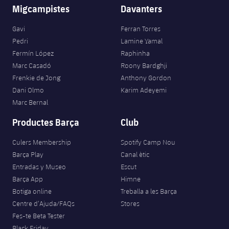
Migcampistes
Davanters
Gavi
Ferran Torres
Pedri
Lamine Yamal
Fermín López
Raphinha
Marc Casadó
Roony Bardghji
Frenkie de Jong
Anthony Gordon
Dani Olmo
Karim Adeyemi
Marc Bernal
Productes Barça
Club
Culers Membership
Spotify Camp Nou
Barça Play
Canal ètic
Entradas y Museo
Escut
Barça App
Himne
Botiga online
Treballa a les Barça
Centre d’Ajuda/FAQs
Stores
Fes-te Beta Tester
Black Friday