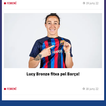
19 juny 22
FEMENÍ
label.
FCB Barcelona badge
Lucy Bronze fitxa pel Barça!
18 juny 22
FEMENÍ
label.