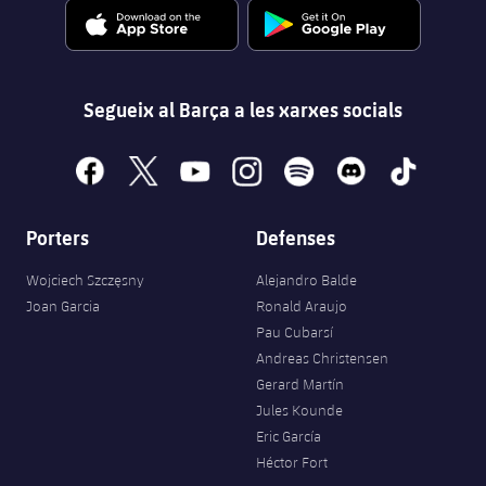
Segueix al Barça a les xarxes socials
facebook
x
youtube
instagram
spotify
discord
tiktok
Porters
Defenses
Wojciech Szczęsny
Alejandro Balde
Joan Garcia
Ronald Araujo
Pau Cubarsí
Andreas Christensen
Gerard Martín
Jules Kounde
Eric García
Héctor Fort