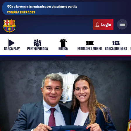
⚽Ja a la venda les entrades per als primers partits
COMPRA ENTRADES
FC Barcelona club badge
b-play
culers-ball
uniform
ticket-full
ticket-vi
BARÇA PLAY
PRETEMPORADA
BOTIGA
ENTRADES I MUSEU
BARÇA BUSINESS