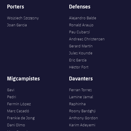
Porters
Defenses
Wojciech Szczęsny
Alejandro Balde
Joan Garcia
Ronald Araujo
Pau Cubarsí
Andreas Christensen
Gerard Martín
Jules Kounde
Eric García
Héctor Fort
Migcampistes
Davanters
Gavi
Ferran Torres
Pedri
Lamine Yamal
Fermín López
Raphinha
Marc Casadó
Roony Bardghji
Frenkie de Jong
Anthony Gordon
Dani Olmo
Karim Adeyemi