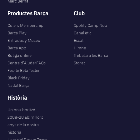
Marc Bernal
Productes Barça
Club
Culers Membership
Spotify Camp Nou
Barça Play
Canal ètic
Entradas y Museo
Escut
Barça App
Himne
Botiga online
Treballa a les Barça
Centre d’Ajuda/FAQs
Stores
Fes-te Beta Tester
Black Friday
Nadal Barça
Història
Un nou horitzó
2008-20 Els millors
anys de la nostra
història
L'era del Dream Team