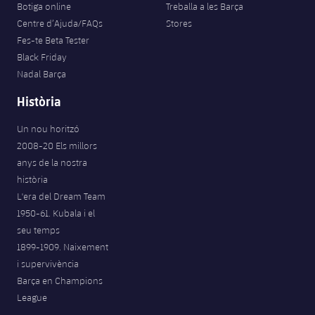
Botiga online
Treballa a les Barça
Centre d’Ajuda/FAQs
Stores
Fes-te Beta Tester
Black Friday
Nadal Barça
Història
Un nou horitzó
2008-20 Els millors
anys de la nostra
història
L'era del Dream Team
1950-61. Kubala i el
seu temps
1899-1909. Naixement
i supervivència
Barça en Champions
League