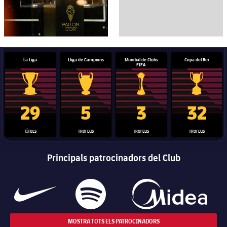
La Liga
Lliga de Campions
Mundial de Clubs
Copa del Rei
FIFA
Trofeu de la Liga
Trofeu de la Lliga de Campions
Trofeu del Mundial de Clubs
Copa del 
29
5
3
32
TÍTOLS
TROFEUS
TROFEUS
TROFEUS
Principals patrocinadors del Club
MOSTRA TOTS ELS PATROCINADORS