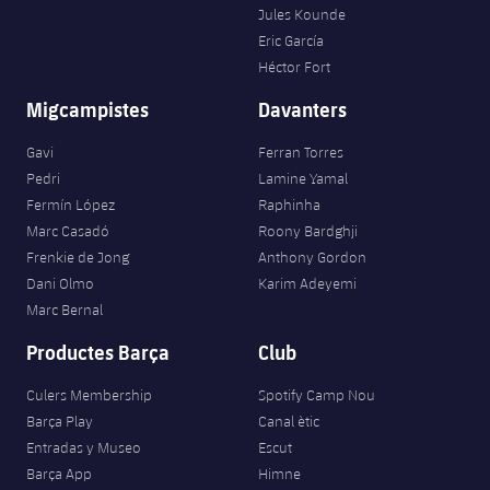
Jules Kounde
Eric García
Héctor Fort
Migcampistes
Davanters
Gavi
Ferran Torres
Pedri
Lamine Yamal
Fermín López
Raphinha
Marc Casadó
Roony Bardghji
Frenkie de Jong
Anthony Gordon
Dani Olmo
Karim Adeyemi
Marc Bernal
Productes Barça
Club
Culers Membership
Spotify Camp Nou
Barça Play
Canal ètic
Entradas y Museo
Escut
Barça App
Himne