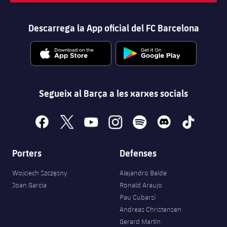
Descarrega la App oficial del FC Barcelona
Segueix al Barça a les xarxes socials
facebook
x
youtube
instagram
spotify
discord
tiktok
Porters
Defenses
Wojciech Szczęsny
Alejandro Balde
Joan Garcia
Ronald Araujo
Pau Cubarsí
Andreas Christensen
Gerard Martín