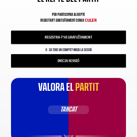
PER PARTICIPAR AL REPTE
CULER
REGISTRA'T GRATUÏTAMENT COM A
REGISTRA-T'HI GRATUÏTAMENT
O
JA TENS UN COMPTE? INICIA LA SESSIÓ
INICIA SESSIÓ
VALORA EL
PARTIT
TANCAT
Tancat