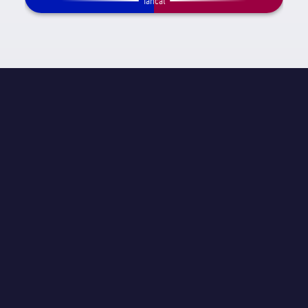
Tancat
INFORMACIÓ DE PARTIT
UEFA Champions League
JORNADA
Jornada 4
ÀRBITRE
Cristian Pavel Balaj
ESTADI
Telia Parken