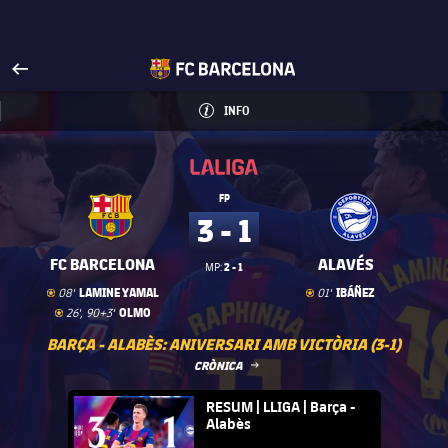
Visita FCBarcelona.cat
arrow-right
fcbarcelona-with-name
INFO
INFORMACIÓ
INFO
La Liga
La Liga
FP
3 - 1
FC BARCELONA
ALAVÉS
2 - 1
MP:
Gol
goal
Gol
goal
LAMINE YAMAL
IBÁÑEZ
08'
01'
Gol
goal
OLMO
26', 90+3'
BARÇA - ALABÈS: ANIVERSARI AMB VICTÒRIA (3-1)
LABEL.ARIA.ARROWRIGHT
CRÒNICA
FC Barcelona club badge
RESUM | LLIGA | Barça -
Alabès