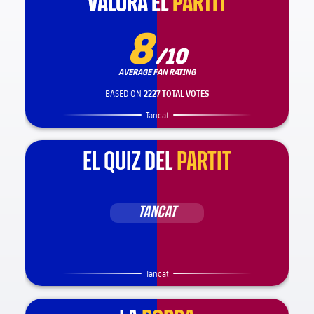
VALORA EL
VALORA EL
PARTIT
PARTIT
8
/10
AVERAGE FAN RATING
BASED ON
2227 TOTAL VOTES
Tancat
EL QUIZ DEL
PARTIT
TANCAT
Tancat