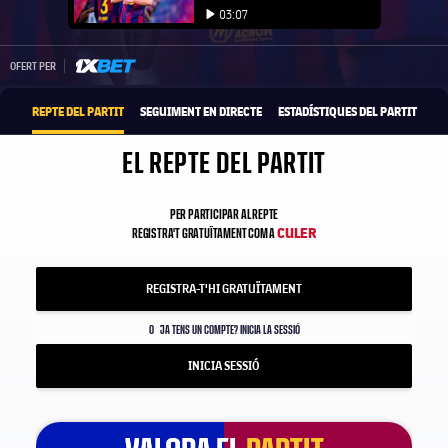
Iniciar video
03:07
Iniciar video
1xbet-multi
OFERT PER
REPTE DEL PARTIT
SEGUIMENT EN DIRECTE
ESTADÍSTIQUES DEL PARTIT
EL REPTE DEL PARTIT
PER PARTICIPAR AL REPTE
CULER
REGISTRA'T GRATUÏTAMENT COM A
REGISTRA-T'HI GRATUÏTAMENT
O
JA TENS UN COMPTE? INICIA LA SESSIÓ
INICIA SESSIÓ