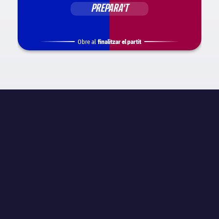
PREPARA'T
finalitzar el partit
Obre al
INFORMACIÓ DE PARTIT
La Liga
JORNADA
Jornada 28
ÀRBITRE
N/A