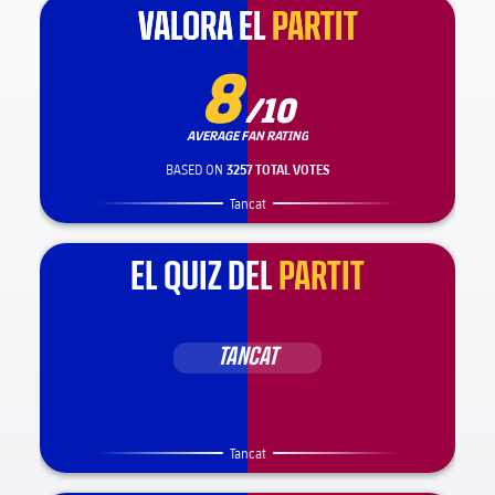
VALORA EL
VALORA EL
PARTIT
PARTIT
8
/10
AVERAGE FAN RATING
BASED ON
3257 TOTAL VOTES
Tancat
EL QUIZ DEL
PARTIT
TANCAT
Tancat