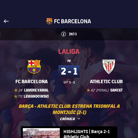
Visita FCBarcelona.cat
arrow-right
fcbarcelona-with-name
INFO
INFORMACIÓ
INFO
La Liga
La Liga
FP
2 - 1
FC BARCELONA
ATHLETIC CLUB
1 - 1
MP:
Gol
goal
Gol
goal
LAMINE YAMAL
SANCET
24'
42' (PENAL)
Gol
goal
LEWANDOWSKI
75'
BARÇA - ATHLETIC CLUB: ESTRENA TRIOMFAL A
MONTJUÏC (2-1)
LABEL.ARIA.ARROWRIGHT
CRÒNICA
FC Barcelona club badge
HIGHLIGHTS | Barça 2-1
Athletic Club