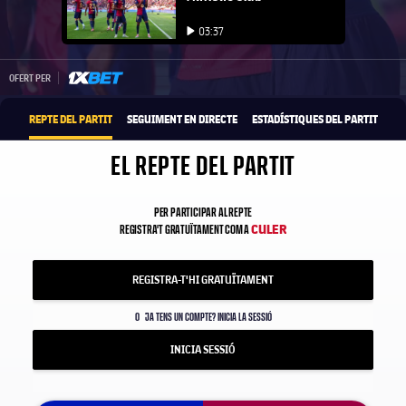
Iniciar video
03:37
Iniciar video
1xbet-multi
OFERT PER
REPTE DEL PARTIT
SEGUIMENT EN DIRECTE
ESTADÍSTIQUES DEL PARTIT
EL REPTE DEL PARTIT
PER PARTICIPAR AL REPTE
CULER
REGISTRA'T GRATUÏTAMENT COM A
REGISTRA-T'HI GRATUÏTAMENT
O
JA TENS UN COMPTE? INICIA LA SESSIÓ
INICIA SESSIÓ