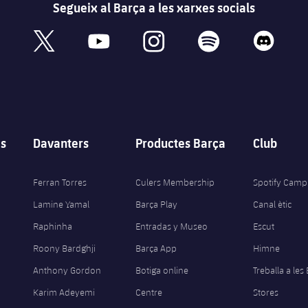
Segueix al Barça a les xarxes socials
book
x
youtube
instagram
spotify
discord
s
Davanters
Productes Barça
Club
Ferran Torres
Culers Membership
Spotify Camp
Lamine Yamal
Barça Play
Canal ètic
Raphinha
Entradas y Museo
Escut
Roony Bardghji
Barça App
Himne
Anthony Gordon
Botiga online
Treballa a les
Karim Adeyemi
Centre
Stores