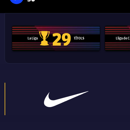
29
La Liga
TÍTOLS
Lliga de
Trofeu de la Liga