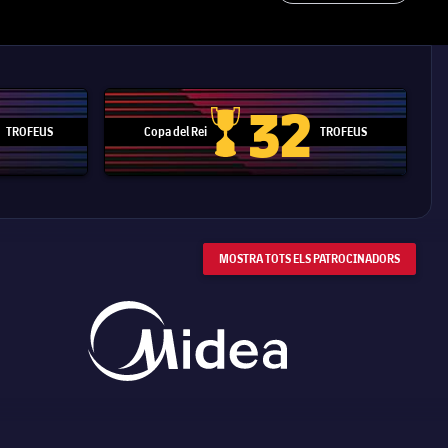
32
TROFEUS
Copa del Rei
TROFEUS
 Mundial de Clubs
Copa del Rei
MOSTRA TOTS ELS PATROCINADORS