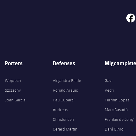
face
Porters
Defenses
Migcampiste
Wojciech
Alejandro Balde
Gavi
Szczęsny
Ronald Araujo
Pedri
Joan Garcia
Pau Cubarsí
Fermín López
Andreas
Marc Casadó
Christensen
Frenkie de Jong
Gerard Martín
Dani Olmo