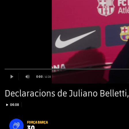
Declaracions de Juliano Belletti, 
Iniciar video
04:08
FORÇA BARÇA
30
label.aria.fire
Força Barça
label.aria.forcabarca