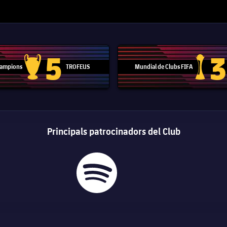
5
3
 Campions
TROFEUS
Mundial de Clubs FIFA
Trofeu de la Lliga de Campions
Trofeu del
Principals patrocinadors del Club