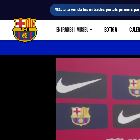
⚽Ja a la venda les entrades per als primers part
ENTRADES I MUSEU
BOTIGA
CULE
LABEL.SHARE.CARETDOWN
FC Barcelona club badge