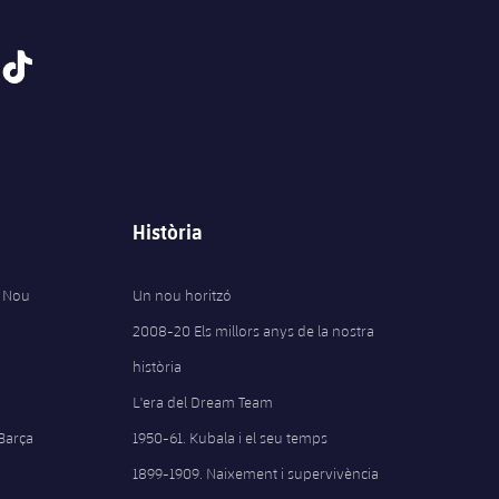
tiktok
Història
 Nou
Un nou horitzó
2008-20 Els millors anys de la nostra
història
L'era del Dream Team
 Barça
1950-61. Kubala i el seu temps
1899-1909. Naixement i supervivència