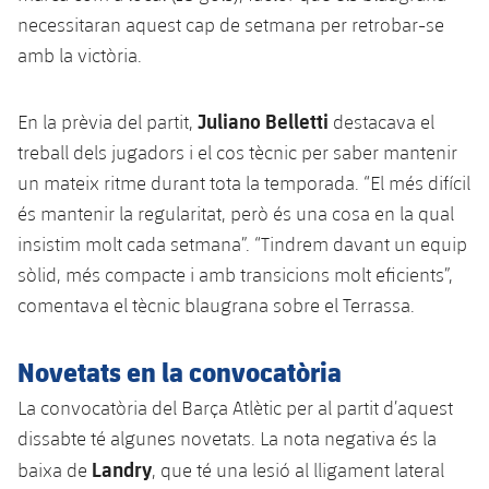
Jugadors
Classificació
necessitaran aquest cap de setmana per retrobar-se
Juvenil
Notícies
Atletisme
plusicon
més
amb la victòria.
Fotos
Infantil
Actualitat
Bàsquet en cadira de rodes
plusicon
més
Juliano Belletti
Història
En la prèvia del partit,
destacava el
Aleví
Masculí
treball dels jugadors i el cos tècnic per saber mantenir
Actualitat
Hockey gel
plusicon
més
Palmarès
un mateix ritme durant tota la temporada. “El més difícil
Femení
Jugadors
és mantenir la regularitat, però és una cosa en la qual
Actualitat
Hoquei herba
plusicon
més
insistim molt cada setmana”. “Tindrem davant un equip
Agenda
Calendari
Jugadors
sòlid, més compacte i amb transicions molt eficients”,
Notícies
Patinatge artístic
plusicon
més
comentava el tècnic blaugrana sobre el Terrassa.
Resultats
Calendari
Hockey Herba Masculí
Escola de Patinatge
Actualitat
Novetats en la convocatòria
Classificació
Resultats
Hockey Herba Femení
Plantilla
Rugby
plusicon
més
La convocatòria del Barça Atlètic per al partit d’aquest
Classificació
dissabte té algunes novetats. La nota negativa és la
Agenda
Actualitat
Voleibol
Landry
plusicon
més
baixa de
, que té una lesió al lligament lateral