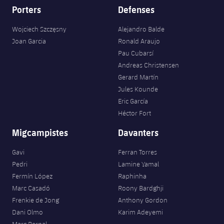
Porters
Defenses
Wojciech Szczęsny
Alejandro Balde
Joan Garcia
Ronald Araujo
Pau Cubarsí
Andreas Christensen
Gerard Martín
Jules Kounde
Eric García
Héctor Fort
Migcampistes
Davanters
Gavi
Ferran Torres
Pedri
Lamine Yamal
Fermín López
Raphinha
Marc Casadó
Roony Bardghji
Frenkie de Jong
Anthony Gordon
Dani Olmo
Karim Adeyemi
Marc Bernal