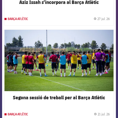
Aziz Issah s’incorpora al Barça Atlètic
27 jul. 26
BARÇA ATLÈTIC
label.
FCB Barcelona badge
Segona sessió de treball per al Barça Atlètic
21 jul. 26
BARÇA ATLÈTIC
label.