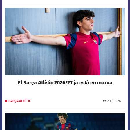
FCB Barcelona badge
El Barça Atlètic 2026/27 ja està en marxa
20 jul. 26
BARÇA ATLÈTIC
label.
FCB Barcelona badge