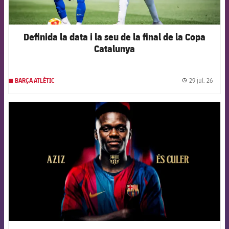
Definida la data i la seu de la final de la Copa
Catalunya
29 jul. 26
BARÇA ATLÈTIC
label.
FCB Barcelona badge