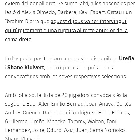
extern del genoll dret. Se suma, així, a les absències per
Jugadors
Notícies
Apunta't a les amateurs
plusicon
més
lesió d’Alexis Olmedo, Barberá, Xavi Espart, Gistau i un
aquest dijous va ser intervingut
Ibrahim Diarra que
Calendari
Voleibol masculí
Apunta't a les amateurs
quirúrgicament d’una ruptura al recte anterior de la
PLUSICON
MÉS
Resultats
cama dreta
Voleibol femení
.
Carnet de l'Esportista Amateur
League of Legends
Classificació
VALORANT Rising
Ureña
En l’aspecte positiu, tornaran a estar disponibles
Shane Kluivert
i
, reincorporats després de les
Fotos
VALORANT Game Changers
convocatòries amb les seves respectives seleccions.
eFootball
Amb tot això, la llista de 20 jugadors convocats és la
següent: Eder Aller, Emilio Bernad, Joan Anaya, Cortés,
Andrés Cuenca, Roger, Dani Rodríguez, Brian Fariñas,
Guillermo, Ureña, Mbacke, Tommy, Walton, Toni
Fernández, Jofre, Oduro, Aziz, Juan, Sama Nomoko i
Shane Kluivert.