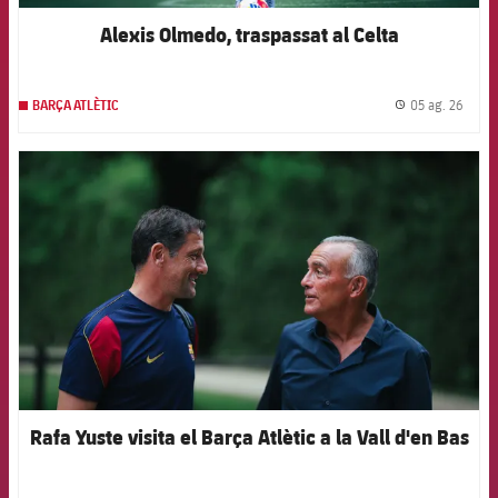
Alexis Olmedo, traspassat al Celta
05 ag. 26
BARÇA ATLÈTIC
label.
FCB Barcelona badge
Rafa Yuste visita el Barça Atlètic a la Vall d'en Bas