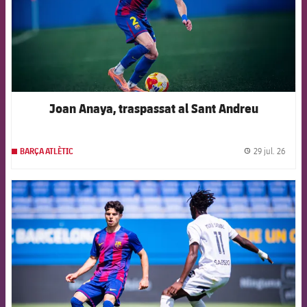
Joan Anaya, traspassat al Sant Andreu
29 jul. 26
BARÇA ATLÈTIC
label.
FCB Barcelona badge