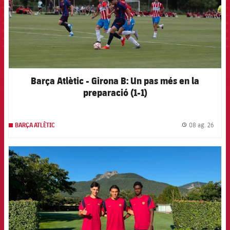
Barça Atlètic - Girona B: Un pas més en la
preparació (1-1)
08 ag. 26
BARÇA ATLÈTIC
label.
FCB Barcelona badge