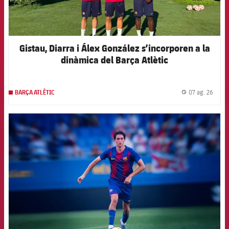
Gistau, Diarra i Álex González s’incorporen a la
dinàmica del Barça Atlètic
07 ag. 26
BARÇA ATLÈTIC
label.
FCB Barcelona badge