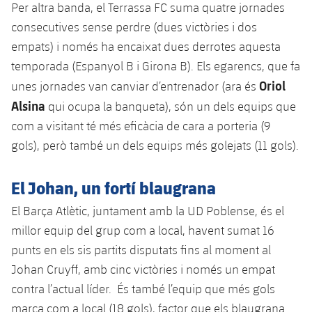
plusicon
més
Serveis Mèdics
Per altra banda, el Terrassa FC suma quatre jornades
Acreditacions
Fotos
Fotos
Infantil A
consecutives sense perdre (dues victòries i dos
Entrades
SUB8 B
Calendari
Campus Verano
Actualitat
Accessibilitat
empats) i només ha encaixat dues derrotes aquesta
Història
Instal·lacions
Infantil B
Resultats
temporada (Espanyol B i Girona B). Els egarencs, que fa
Resultats
Juvenil
PLUSICON
MÉS
Palmarès
Oriol
unes jornades van canviar d’entrenador (ara és
Classificació
Jugadors
Alsina
Cadet
qui ocupa la banqueta), són un dels equips que
Primer equip
plusicon
més
com a visitant té més eficàcia de cara a porteria (9
Jugadors
Classificació
Infantil
gols), però també un dels equips més golejats (11 gols).
Actualitat
Barça Atlètic
plusicon
més
Fotos
Aleví
Calendari
El Johan, un fortí blaugrana
Actualitat
Base
plusicon
més
Palmarès
El Barça Atlètic, juntament amb la UD Poblense, és el
Entrades
Calendari
Campus Estiu
Actualitat
millor equip del grup com a local, havent sumat 16
Història
punts en els sis partits disputats fins al moment al
Resultats
Resultats
Barça C
Johan Cruyff, amb cinc victòries i només un empat
PLUSICON
MÉS
Classificació
contra l’actual líder. És també l’equip que més gols
Jugadors
Junior
Informació general
plusicon
més
marca com a local (18 gols), factor que els blaugrana