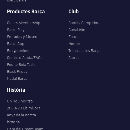
Productes Barça
Club
Culers Membership
Spotify Camp Nou
Barça Play
Canal ètic
Entradas y Museo
Escut
Barça App
Himne
Botiga online
Treballa a les Barça
Centre d’Ajuda/FAQs
Stores
Fes-te Beta Tester
Black Friday
Nadal Barça
Història
Un nou horitzó
2008-20 Els millors
anys de la nostra
història
L'era del Dream Team