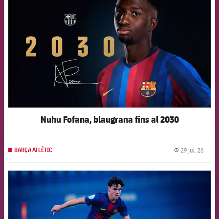
Nuhu Fofana, blaugrana fins al 2030
29 jul. 26
BARÇA ATLÈTIC
label.
FCB Barcelona badge