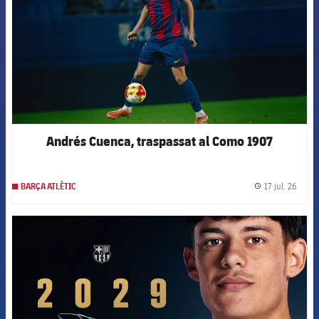
Andrés Cuenca, traspassat al Como 1907
17 jul. 26
BARÇA ATLÈTIC
label.
FCB Barcelona badge