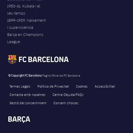
1950-61. Kubala i el
seu temps
1899-1909. Naixement
i supervivència
Barça en Champions
League
© Copyright FC Barcelona
Pàgina Oficial del FC Barcelona
Termes Legals
Política de Privacitat
Cookies
Accessibilitat
Contacta amb nosaltres
Centre D’ajuda/FAQs
Gestió del consentiment
Consent choices
FORÇA BARÇA
98
label.aria.fire
Força Barça
label.aria.forcabarca