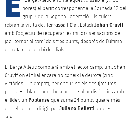
E
Calendari
Campus Estiu
Base
hores) el partit corresponent a la Jornada 12 del
SUB13
SUB13 B
Entrades
grup 3 de la Segona Federació. Els culers
Barça Atlètic
plusicon
més
PLUSICON
MÉS
Terrassa FC
Johan Cruyff
rebran la visita del
a l’Estadi
SUB12
SUB12 C
Gameday Shows
Junior
amb l’objectiu de recuperar les millors sensacions de
Primer Equip
Instal·lacions
plusicon
més
SUB11 A
joc i tornar al camí dels tres punts, després de l’última
SUB11 C
Resultats
Cadet A
Actualitat
derrota en el derbi de filials.
Barça Atlètic
Spotify Camp Nou
plusicon
més
SUB11 B
Classificacions
Cadet B
Calendari
Actualitat
Palau Blaugrana
Base
El Barça Atlètic comptarà amb el factor camp, un Johan
plusicon
més
SUB10 A
Jugadors
Cruyff on el filial encara no coneix la derrota (cinc
Infantil A
Entrades
Calendari
Estadi Johan Cruyff
Actualitat
victòries i un empat), per endur-se els desitjats tres
SUB10 B
PLUSICON
MÉS
Fotos
Infantil B
punts. Els blaugranes buscaran retallar distàncies amb
Resultats
Resultats
Juvenil
Barça Cafe
Primer equip
SUB9 A
Poblense
el líder, un
que suma 24 punts, quatre més
plusicon
més
plusicon
més
Història
Mini
Classificació
Juliano Belletti
que el conjunt dirigit per
, que és
Classificació
Cadet A
Ciutat Esportiva
Actualitat
SUB9 B
Barça Atlètic
segon.
plusicon
més
Serveis
Palmarès
plusicon
més
Jugadors
Jugadors
Cadet B
Calendari
SUB8 A
La Masia
Actualitat
Base