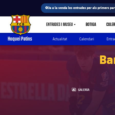
⚽Ja a la venda les entrades per als primers part
ENTRADES I MUSEU
BOTIGA
CULE
LABEL.SHARE.CARETDOWN
FC Barcelona club badge
Hoquei Patins
Actualitat
Calendari
Entra
Ba
LABEL.ARIA.GALLERY
GALERIA