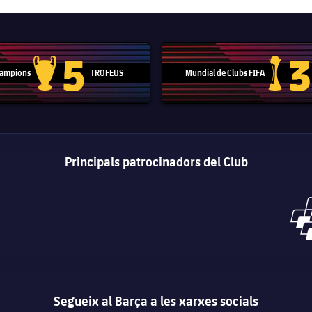
5
3
 Campions
TROFEUS
Mundial de Clubs FIFA
Trofeu de la Lliga de Campions
Trofeu del
Principals patrocinadors del Club
Segueix al Barça a les xarxes socials