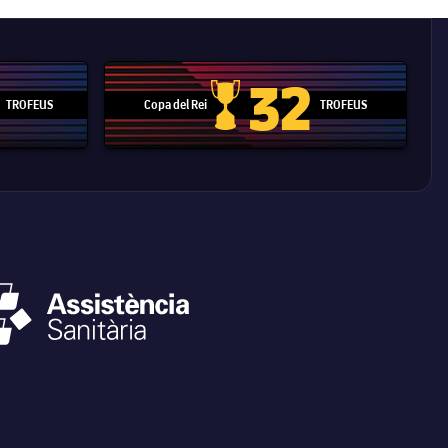
32
TROFEUS
Copa del Rei
TROFEUS
 Mundial de Clubs
Copa del Rei