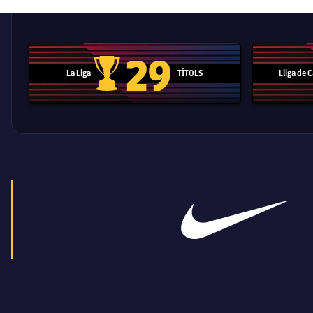
29
La Liga
TÍTOLS
Lliga de
Trofeu de la Liga