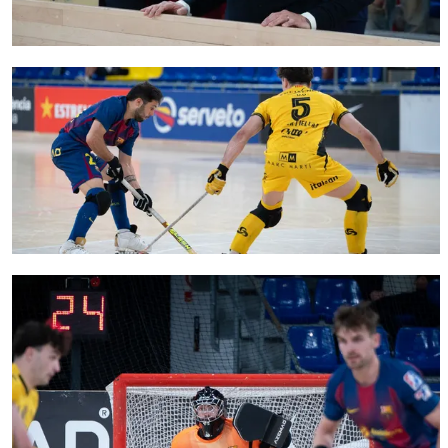
FC Barcelona club badge
FC Barcelona club badge