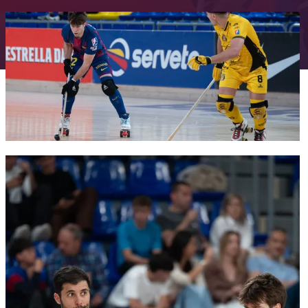
FC Barcelona club badge
FC Barcelona club badge