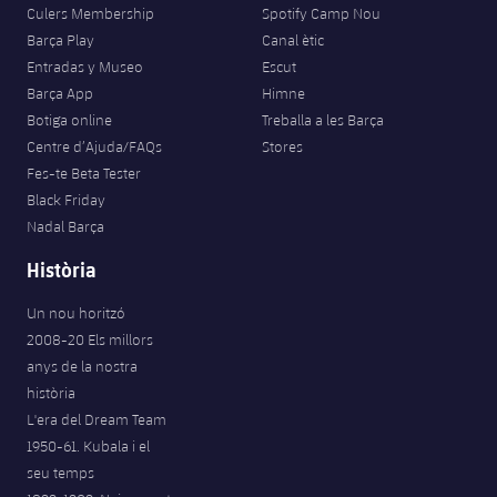
Culers Membership
Spotify Camp Nou
Barça Play
Canal ètic
Entradas y Museo
Escut
Barça App
Himne
Botiga online
Treballa a les Barça
Centre d’Ajuda/FAQs
Stores
Fes-te Beta Tester
Black Friday
Nadal Barça
Història
Un nou horitzó
2008-20 Els millors
anys de la nostra
història
L'era del Dream Team
1950-61. Kubala i el
seu temps