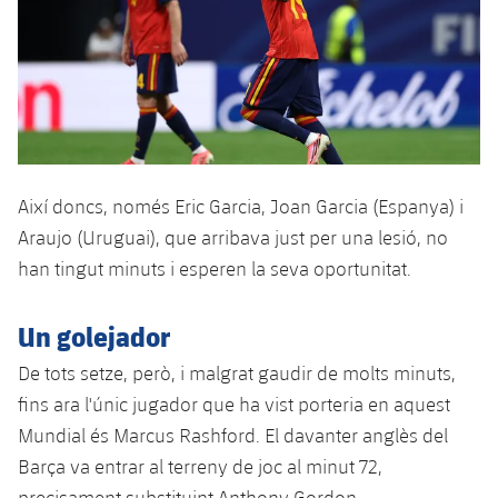
Jugadors
Notícies
Apunta't a les amateurs
plusicon
més
Calendari
Voleibol masculí
Apunta't a les amateurs
PLUSICON
MÉS
Resultats
Voleibol femení
Carnet de l'Esportista Amateur
League of Legends
Classificació
VALORANT Rising
Així doncs, només Eric Garcia, Joan Garcia (Espanya) i
Araujo (Uruguai), que arribava just per una lesió, no
Fotos
VALORANT Game Changers
han tingut minuts i esperen la seva oportunitat.
eFootball
Un golejador
De tots setze, però, i malgrat gaudir de molts minuts,
fins ara l'únic jugador que ha vist porteria en aquest
Mundial és Marcus Rashford. El davanter anglès del
Barça va entrar al terreny de joc al minut 72,
precisament substituint Anthony Gordon.