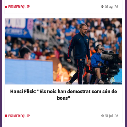
01 ag. 26
PRIMER EQUIP
label.
FCB Barcelona badge
Hansi Flick: "Els nois han demostrat com són de
bons"
31 jul. 26
PRIMER EQUIP
label.