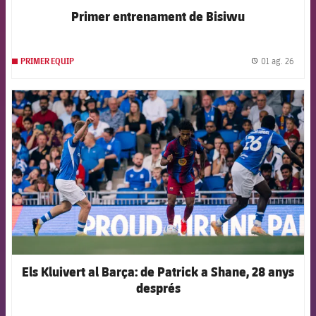
Primer entrenament de Bisiwu
01 ag. 26
PRIMER EQUIP
label.
FCB Barcelona badge
Els Kluivert al Barça: de Patrick a Shane, 28 anys
després