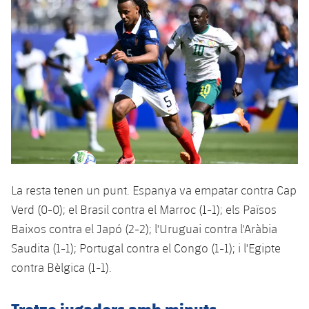
plusicon
més
Serveis Mèdics
Acreditacions
Fotos
Fotos
Infantil A
Entrades
SUB8 B
Calendari
Campus Verano
Actualitat
Accessibilitat
Història
Instal·lacions
Infantil B
Resultats
Resultats
Juvenil
PLUSICON
MÉS
Palmarès
Classificació
Jugadors
Cadet
Primer equip
plusicon
més
Jugadors
Classificació
Infantil
Actualitat
Barça Atlètic
plusicon
més
Fotos
Aleví
Calendari
Actualitat
Base
La resta tenen un punt. Espanya va empatar contra Cap
plusicon
més
Palmarès
Verd (0-0); el Brasil contra el Marroc (1-1); els Països
Entrades
Calendari
Campus Estiu
Actualitat
Baixos contra el Japó (2-2); l'Uruguai contra l'Aràbia
Història
Saudita (1-1); Portugal contra el Congo (1-1); i l'Egipte
Resultats
Resultats
Barça C
contra Bèlgica (1-1).
PLUSICON
MÉS
Classificació
Jugadors
Junior
Informació general
plusicon
més
Tretze jugadors amb minuts