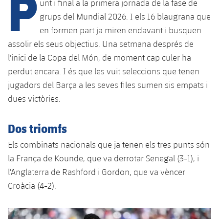
P
Calendari
unt i final a la primera jornada de la fase de
Campus Estiu
Base
grups del Mundial 2026. I els 16 blaugrana que
SUB13
SUB13 B
Entrades
Barça Atlètic
en formen part ja miren endavant i busquen
plusicon
més
PLUSICON
MÉS
assolir els seus objectius. Una setmana després de
SUB12
SUB12 C
Gameday Shows
Junior
Primer Equip
l'inici de la Copa del Món, de moment cap culer ha
Instal·lacions
plusicon
més
SUB11 A
perdut encara. I és que les vuit seleccions que tenen
SUB11 C
Resultats
Cadet A
Actualitat
Barça Atlètic
Spotify Camp Nou
jugadors del Barça a les seves files sumen sis empats i
plusicon
més
SUB11 B
dues victòries.
Classificacions
Cadet B
Calendari
Actualitat
Palau Blaugrana
Base
plusicon
més
SUB10 A
Jugadors
Dos triomfs
Infantil A
Entrades
Calendari
Estadi Johan Cruyff
Actualitat
SUB10 B
Els combinats nacionals que ja tenen els tres punts són
PLUSICON
MÉS
Fotos
Infantil B
Resultats
la França de Kounde, que va derrotar Senegal (3-1), i
Resultats
Juvenil
Barça Cafe
Primer equip
SUB9 A
plusicon
més
l'Anglaterra de Rashford i Gordon, que va vèncer
plusicon
més
Història
Mini
Classificació
Classificació
Croàcia (4-2).
Cadet A
Ciutat Esportiva
Actualitat
SUB9 B
Barça Atlètic
plusicon
més
Serveis
Palmarès
plusicon
més
Jugadors
Jugadors
Cadet B
Calendari
SUB8 A
La Masia
Actualitat
Base