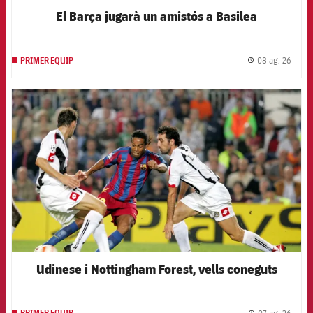
El Barça jugarà un amistós a Basilea
08 ag. 26
PRIMER EQUIP
label.
FCB Barcelona badge
Udinese i Nottingham Forest, vells coneguts
07 ag. 26