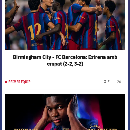
Birmingham City - FC Barcelona: Estrena amb
empat (2-2, 3-2)
31 jul. 26
PRIMER EQUIP
label.
FCB Barcelona badge