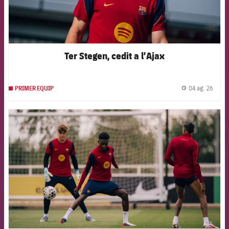
Ter Stegen, cedit a l’Ajax
04 ag. 26
PRIMER EQUIP
label.
FCB Barcelona badge