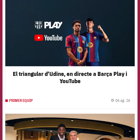
El triangular d’Udine, en directe a Barça Play i
YouTube
06 ag. 26
PRIMER EQUIP
label.
FCB Barcelona badge