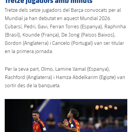
Jugadors
Classificació
Juvenil
Notícies
Tretze dels setze jugadors del Barça convocats per al
Atletisme
plusicon
més
Mundial ja han debutat en aquest Mundial 2026.
Fotos
Infantil
Actualitat
Cubarsí, Pedri, Gavi, Ferran Torres (Espanya), Raphinha
Bàsquet en cadira de rodes
plusicon
més
Història
(Brasil), Kounde (França), De Jong (Països Baixos),
Aleví
Masculí
Actualitat
Gordon (Anglaterra) i Cancelo (Portugal) van ser titular
Hockey gel
plusicon
més
Palmarès
en la primera jornada.
Femení
Jugadors
Actualitat
Hoquei herba
plusicon
més
Per la seva part, Olmo, Lamine Yamal (Espanya),
Agenda
Calendari
Jugadors
Notícies
Patinatge artístic
Rashford (Anglaterra) i Hamza Abdelkarim (Egipte) van
plusicon
més
sortir des de la banqueta.
Resultats
Calendari
Hockey Herba Masculí
Escola de Patinatge
Actualitat
Classificació
Resultats
Hockey Herba Femení
Plantilla
Rugby
plusicon
més
Classificació
Agenda
Actualitat
Voleibol
plusicon
més