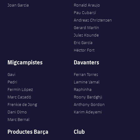
Joan Garcia
Ronald Araujo
Pau Cubarsí
Andreas Christensen
Gerard Martín
Jules Kounde
Eric García
Héctor Fort
Migcampistes
Davanters
Gavi
Ferran Torres
Pedri
Lamine Yamal
Fermín López
Raphinha
Marc Casadó
Roony Bardghji
Frenkie de Jong
Anthony Gordon
Dani Olmo
Karim Adeyemi
Marc Bernal
Productes Barça
Club