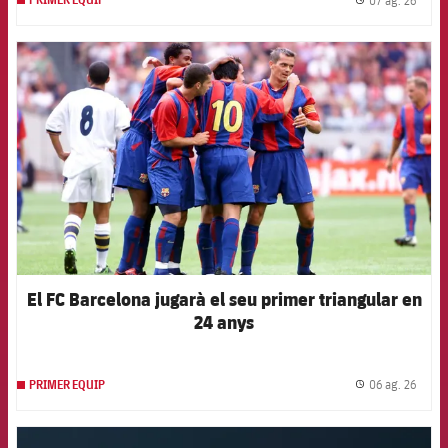
PRIMER EQUIP
label.
FCB Barcelona badge
El FC Barcelona jugarà el seu primer triangular en
24 anys
06 ag. 26
PRIMER EQUIP
label.
FCB Barcelona badge