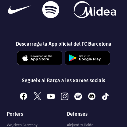
Descarrega la App oficial del FC Barcelona
Segueix al Barça a les xarxes socials
facebook
x
youtube
instagram
spotify
discord
tiktok
Porters
Defenses
Wojciech Szczęsny
Alejandro Balde