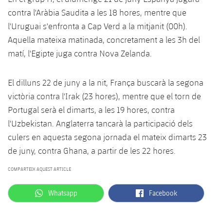
contra l'Aràbia Saudita a les 18 hores, mentre que
l'Uruguai s'enfronta a Cap Verd a la mitjanit (00h).
Aquella mateixa matinada, concretament a les 3h del
matí, l'Egipte juga contra Nova Zelanda.
El dilluns 22 de juny a la nit, França buscarà la segona
victòria contra l'Irak (23 hores), mentre que el torn de
Portugal serà el dimarts, a les 19 hores, contra
l'Uzbekistan. Anglaterra tancarà la participació dels
culers en aquesta segona jornada el mateix dimarts 23
de juny, contra Ghana, a partir de les 22 hores.
COMPARTEIX AQUEST ARTICLE
label.aria.whatsapp
label.aria.facebook
Whatsapp
Facebook