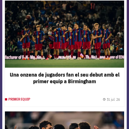
FCB Barcelona badge
Una onzena de jugadors fan el seu debut amb el
primer equip a Birmingham
31 jul. 26
PRIMER EQUIP
label.
FCB Barcelona badge