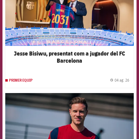
Jesse Bisiwu, presentat com a jugador del FC
Barcelona
04 ag. 26
PRIMER EQUIP
label.
FCB Barcelona badge