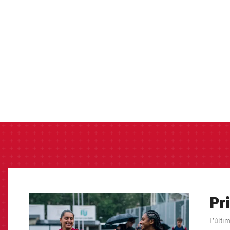
label.aria.barcelon
Pr
FCB Barcelona badge
L’últi