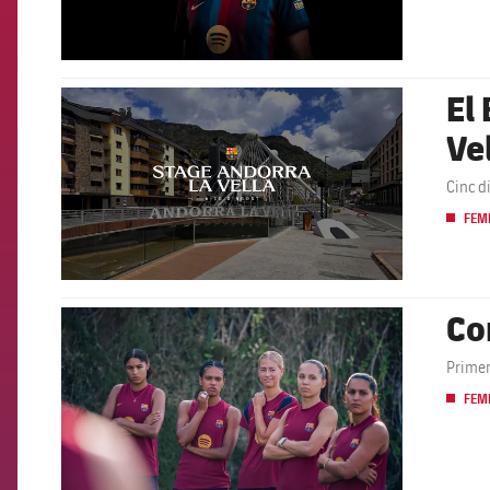
El
FCB Barcelona badge
Vel
Cinc d
FEM
Co
FCB Barcelona badge
Primer
FEM