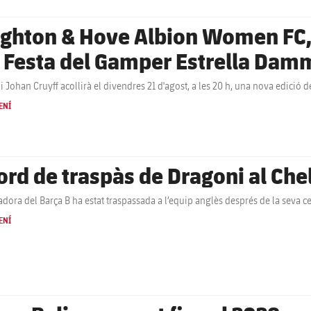
ighton & Hove Albion Women FC, 
a Festa del Gamper Estrella Dam
di Johan Cruyff acollirà el divendres 21 d'agost, a les 20 h, una nova edició
ENÍ
ord de traspàs de Dragoni al C
adora del Barça B ha estat traspassada a l’equip anglès després de la seva c
ENÍ