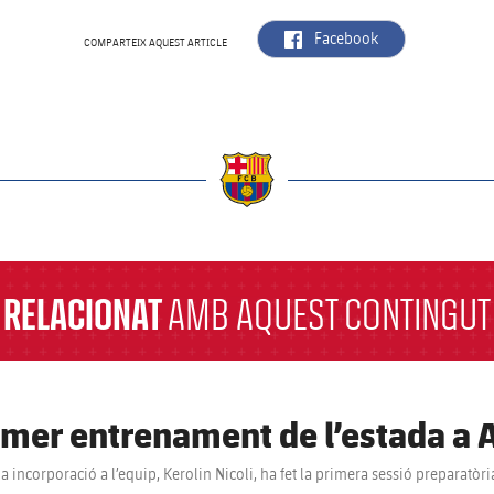
label.aria.facebook
Facebook
COMPARTEIX AQUEST ARTICLE
a
RELACIONAT
AMB AQUEST CONTINGUT
imer entrenament de l’estada a A
ma incorporació a l’equip, Kerolin Nicoli, ha fet la primera sessió preparat