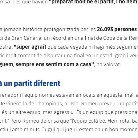
"preparat molt bé el partit, i ho he
emsa. I és que havien
26.093 persones
na jornada històrica protagonitzada per les
tadi de Gran Canària, un rècord en una final de Copa de la Rei
"super agraït
ostrat
que cada vegada hi hagi més seguiment
ic molt content de disputar una final en un estadi gran i veu
guem, sempre ens sentim com a casa"
, ha valorat.
à un partit diferent
entrenador i l'equip només estaven enfocats en aquesta final,
bte vinent, la de Champions, a Oslo. Romeu preveu "un partit 
ió és un altre equip, més agressiu. És un equip que pressiona 
rent." Però Romeu defensa que "l'equip està bé. Hem rotat ba
actiu i amb minuts. Jugui qui jugui, estem en un bon moment