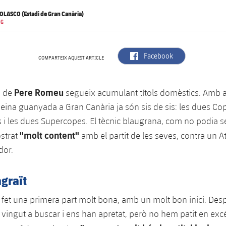
LASCO (Estadi de Gran Canària)
IG
label.aria.facebook
Facebook
COMPARTEIX AQUEST ARTICLE
Pere Romeu
a de
segueix acumulant títols domèstics. Amb 
Reina guanyada a Gran Canària ja són sis de sis: les dues Co
s i les dues Supercopes. El tècnic blaugrana, com no podia se
"molt content"
strat
amb el partit de les seves, contra un At
dor.
agraït
fet una primera part molt bona, amb un molt bon inici. Desp
 vingut a buscar i ens han apretat, però no hem patit en excé