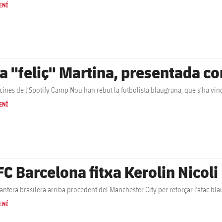
ENÍ
a "feliç" Martina, presentada co
icines de l’Spotify Camp Nou han rebut la futbolista blaugrana, que s’ha vinc
ENÍ
FC Barcelona fitxa Kerolin Nicoli
antera brasilera arriba procedent del Manchester City per reforçar l'atac bla
ENÍ