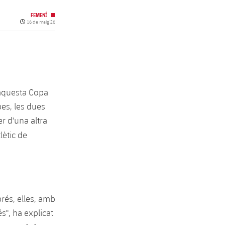
FEMENÍ
Data de publicació
16 de maig 26
aquesta Copa
pes, les dues
r d'una altra
lètic de
rés, elles, amb
s", ha explicat