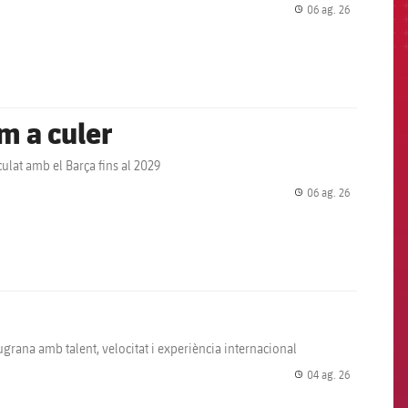
06 ag. 26
label.share.
m a culer
ulat amb el Barça fins al 2029
06 ag. 26
label.share.
ugrana amb talent, velocitat i experiència internacional
04 ag. 26
label.share.