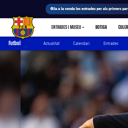
⚽Ja a la venda les entrades per als primers part
ENTRADES I MUSEU
BOTIGA
CULE
LABEL.SHARE.CARETDOWN
FC Barcelona club badge
Futbol
Actualitat
Calendari
Entrades