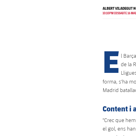
ALBERT VILADEGUT NO
10:10PM DISSABTE 16 MA
E
l Barç
de la 
Lligue
forma, s'ha mo
Madrid batalla
Content i 
"Crec que hem 
el gol, ens han