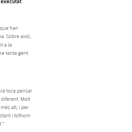
m executat
que han
na. Sobre això,
 a la
re tanta gent.
 ara toca pensar
diferent. Molt
més alt, i per
stant i tothom
."