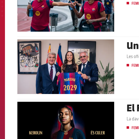
FEM
Un
FCB Barcelona badge
Les of
FEM
El 
FCB Barcelona badge
La dav
FEM