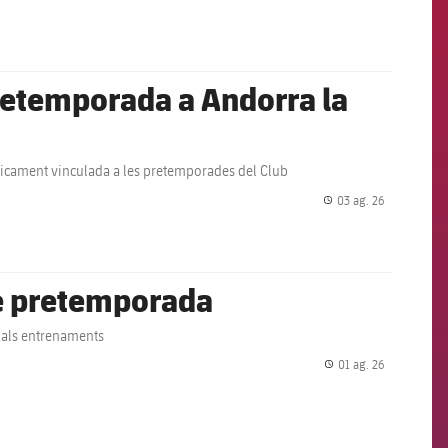
pretemporada a Andorra la
ricament vinculada a les pretemporades del Club
03 ag. 26
label.share.
e pretemporada
a als entrenaments
01 ag. 26
label.share.