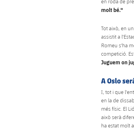
en roda de pr
molt bé."
Tot això, en u
assistit a l'Es
Romeu s'ha m
competició. Est
Juguem on ju
A Oslo ser
I, tot i que l'
en la de dissa
més físic. El L
això serà dife
ha estat molt 