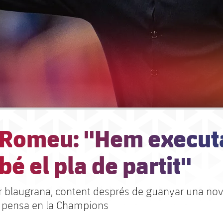
 Romeu: "Hem execut
bé el pla de partit"
r blaugrana, content després de guanyar una no
ja pensa en la Champions