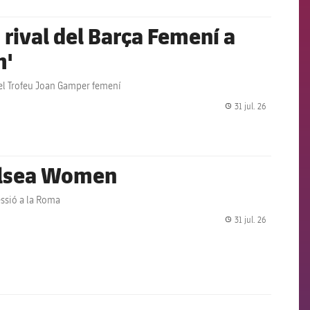
rival del Barça Femení a
m'
 del Trofeu Joan Gamper femení
31 jul. 26
label.share.
helsea Women
essió a la Roma
31 jul. 26
label.share.