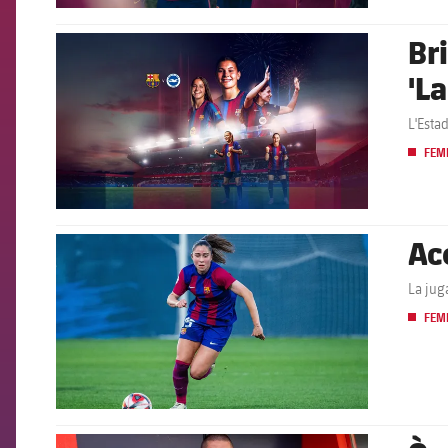
Br
FCB Barcelona badge
'L
L'Esta
FEM
Ac
FCB Barcelona badge
La jug
FEM
FCB Barcelona badge