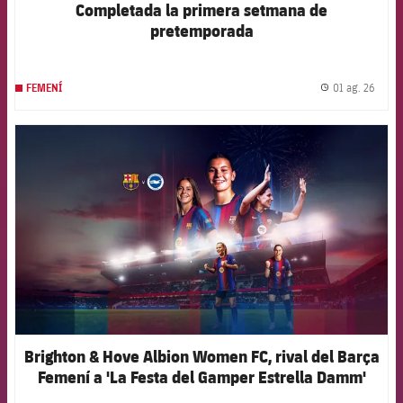
Completada la primera setmana de
pretemporada
01 ag. 26
FEMENÍ
label.
FCB Barcelona badge
Brighton & Hove Albion Women FC, rival del Barça
Femení a 'La Festa del Gamper Estrella Damm'