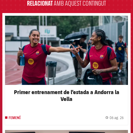
RELACIONAT
AMB AQUEST CONTINGUT
FCB Barcelona badge
Primer entrenament de l’estada a Andorra la
Vella
06 ag. 26
FEMENÍ
label.
FCB Barcelona badge