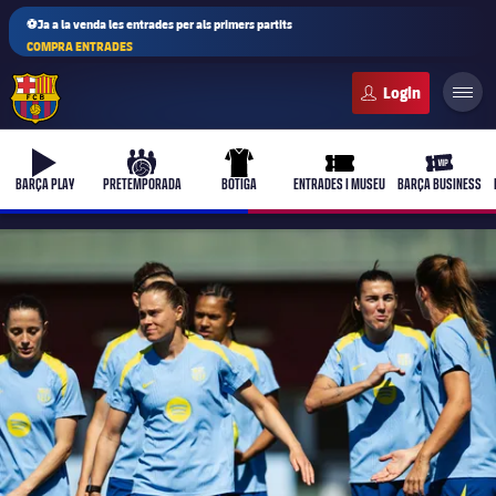
⚽Ja a la venda les entrades per als primers partits
COMPRA ENTRADES
FC Barcelona club badge
b-play
culers-ball
uniform
ticket-full
ticket-vi
BARÇA PLAY
PRETEMPORADA
BOTIGA
ENTRADES I MUSEU
BARÇA BUSINESS