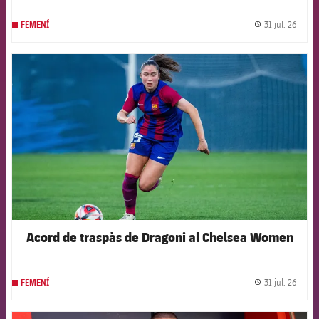
31 jul. 26
FEMENÍ
label.
FCB Barcelona badge
Acord de traspàs de Dragoni al Chelsea Women
31 jul. 26
FEMENÍ
label.
FCB Barcelona badge