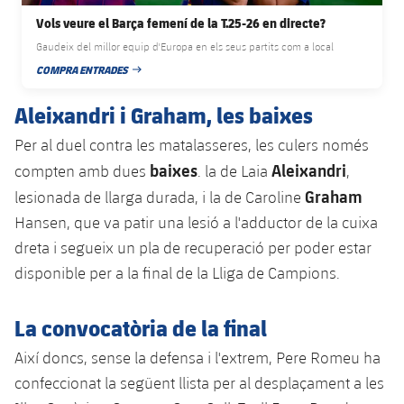
Serveis Mèdics
Acreditacions
Vols veure el Barça femení de la T.25-26 en directe?
Gaudeix del millor equip d'Europa en els seus partits com a local
Accessibilitat
Instal·lacions
COMPRA ENTRADES
DATA DE PUBLICACIÓ
Aleixandri i Graham, les baixes
Per al duel contra les matalasseres, les culers només
baixes
Aleixandri
compten amb dues
. la de Laia
,
Graham
lesionada de llarga durada, i la de Caroline
Hansen, que va patir una lesió a l'adductor de la cuixa
dreta i segueix un pla de recuperació per poder estar
disponible per a la final de la Lliga de Campions.
La convocatòria de la final
Així doncs, sense la defensa i l'extrem, Pere Romeu ha
confeccionat la següent llista per al desplaçament a les