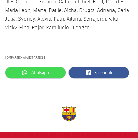
Illes Canàries: Gemma, Cata Coll, Txell Font, Paredes,
María León, Marta, Batlle, Aïcha, Brugts, Adriana, Carla
Julià, Sydney, Alexia, Patri, Aitana, Serrajordi, Kika,
Vicky, Pina, Pajor, Paralluelo i Fenger.
COMPARTEIX AQUEST ARTICLE
label.aria.whatsapp
label.aria.facebook
Whatsapp
Facebook
label.aria.barcelona