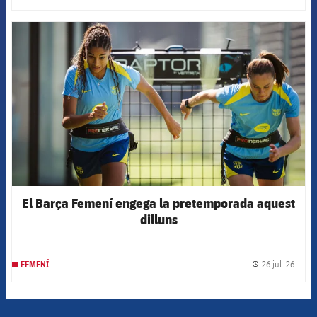
FCB Barcelona badge
El Barça Femení engega la pretemporada aquest
dilluns
26 jul. 26
FEMENÍ
label.