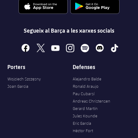
Segueix al Barça a les xarxes socials
facebook
x
youtube
instagram
spotify
discord
tiktok
Porters
Defenses
Wojciech Szczęsny
Alejandro Balde
Joan Garcia
Ronald Araujo
Pau Cubarsí
Andreas Christensen
Gerard Martín
Jules Kounde
Eric García
Héctor Fort