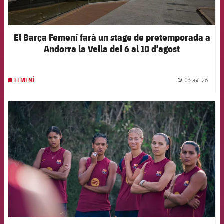
El Barça Femení farà un stage de pretemporada a
Andorra la Vella del 6 al 10 d’agost
03 ag. 26
FEMENÍ
label.
FCB Barcelona badge