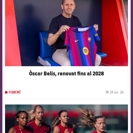
Òscar Belis, renovat fins al 2028
29 jul. 26
FEMENÍ
label.
FCB Barcelona badge