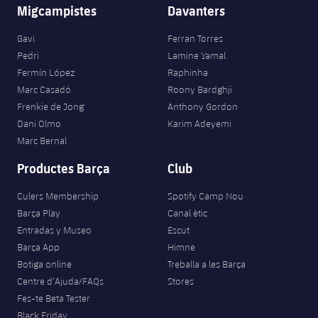
Migcampistes
Davanters
Gavi
Ferran Torres
Pedri
Lamine Yamal
Fermín López
Raphinha
Marc Casadó
Roony Bardghji
Frenkie de Jong
Anthony Gordon
Dani Olmo
Karim Adeyemi
Marc Bernal
Productes Barça
Club
Culers Membership
Spotify Camp Nou
Barça Play
Canal ètic
Entradas y Museo
Escut
Barça App
Himne
Botiga online
Treballa a les Barça
Centre d’Ajuda/FAQs
Stores
Fes-te Beta Tester
Black Friday