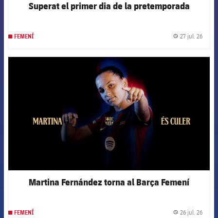
Superat el primer dia de la pretemporada
27 jul. 26
FEMENÍ
label.
FCB Barcelona badge
Martina Fernández torna al Barça Femení
26 jul. 26
FEMENÍ
label.