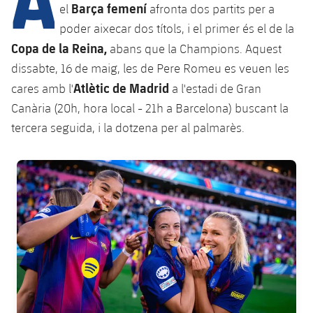
Barça femení
el
afronta dos partits per a
poder aixecar dos títols, i el primer és el de la
plusicon
més
Copa de la Reina,
abans que la Champions. Aquest
dissabte, 16 de maig, les de Pere Romeu es veuen les
Instal·lacions
Atlètic de Madrid
cares amb l'
a l'estadi de Gran
Canària (20h, hora local - 21h a Barcelona) buscant la
Spotify Camp Nou
tercera seguida, i la dotzena per al palmarès.
Palau Blaugrana
FC Barcelona club badge
Estadi Johan Cruyff
Barça Cafe
plusicon
més
Ciutat Esportiva
Serveis
plusicon
més
La Masia