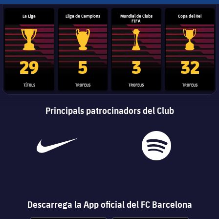
La Liga
Lliga de Campions
Mundial de Clubs
Copa del Rei
FIFA
Trofeu de la Liga
Trofeu de la Lliga de Campions
Trofeu del Mundial de Clubs
Copa del 
29
5
3
32
TÍTOLS
TROFEUS
TROFEUS
TROFEUS
Principals patrocinadors del Club
Descarrega la App oficial del FC Barcelona