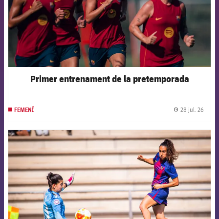
Primer entrenament de la pretemporada
28 jul. 26
FEMENÍ
label.
FCB Barcelona badge