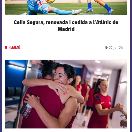
Celia Segura, renovada i cedida a l’Atlètic de
Madrid
27 jul. 26
FEMENÍ
label.
FCB Barcelona badge