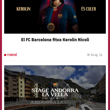
El FC Barcelona fitxa Kerolin Nicoli
04 ag. 26
FEMENÍ
label.
FCB Barcelona badge