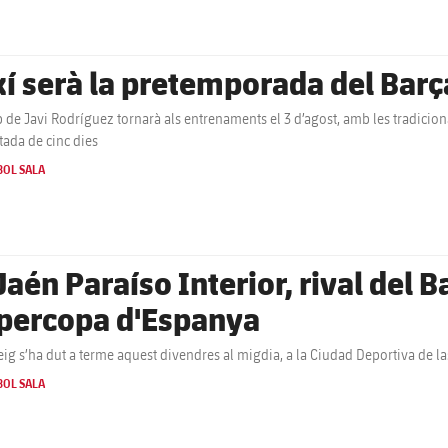
xí serà la pretemporada del Barç
p de Javi Rodríguez tornarà als entrenaments el 3 d’agost, amb les tradicion
tada de cinc dies
BOL SALA
Jaén Paraíso Interior, rival del B
percopa d'Espanya
teig s’ha dut a terme aquest divendres al migdia, a la Ciudad Deportiva de l
BOL SALA