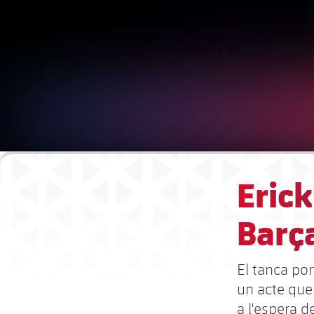
Eric
Barça
El tanca po
un acte que 
a l'espera d