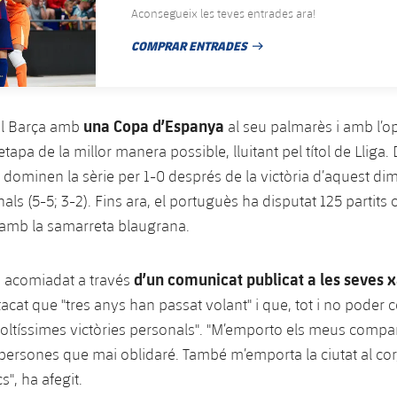
Aconsegueix les teves entrades ara!
COMPRAR ENTRADES
DATA DE PUBLICACIÓ
una Copa d’Espanya
el Barça amb
al seu palmarès i amb l’op
etapa de la millor manera possible, lluitant pel títol de Llig
 dominen la sèrie per 1-0 després de la victòria d’aquest dim
als (5-5; 3-2). Fins ara, el portuguès ha disputat 125 partits o
 amb la samarreta blaugrana.
d’un comunicat publicat a les seves x
a acomiadat a través
cat que "tres anys han passat volant" i que, tot i no poder c
moltíssimes victòries personals". "M’emporto els meus compa
 persones que mai oblidaré. També m’emporta la ciutat al cor,
s", ha afegit.