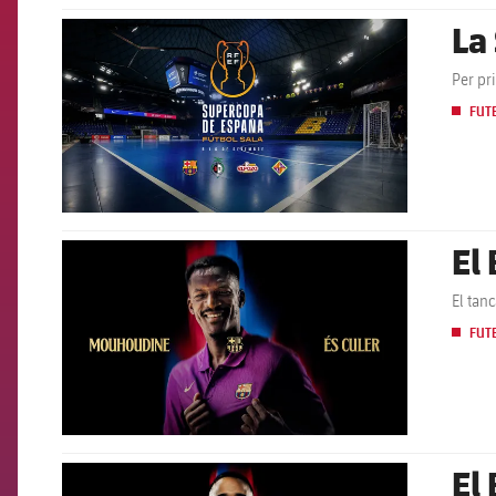
La
FCB Barcelona badge
Per pr
FUT
El
FCB Barcelona badge
El tan
FUT
El
FCB Barcelona badge