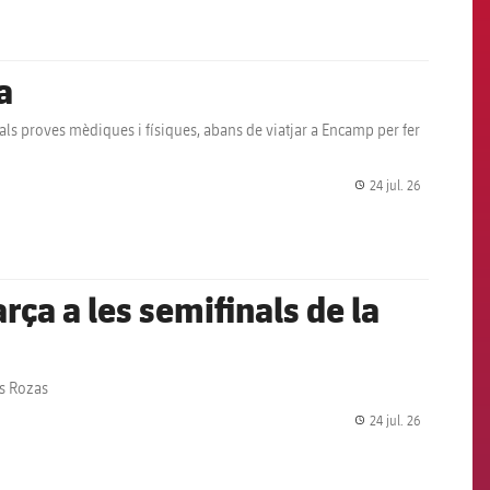
a
als proves mèdiques i físiques, abans de viatjar a Encamp per fer
24 jul. 26
label.share.
arça a les semifinals de la
as Rozas
24 jul. 26
label.share.