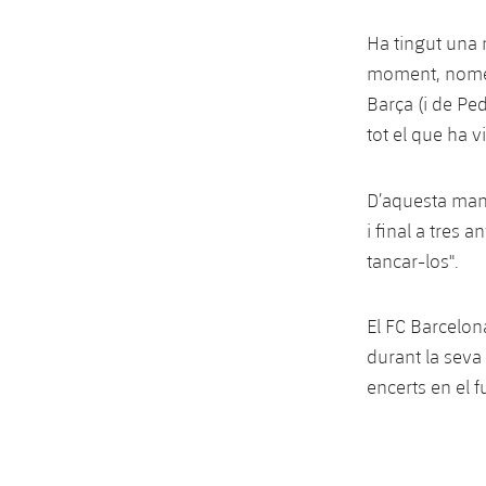
Ha tingut una m
moment, només 
Barça (i de Pe
tot el que ha v
D’aquesta ma
i final a tres
tancar-los".
El FC Barcelon
durant la seva 
encerts en el f