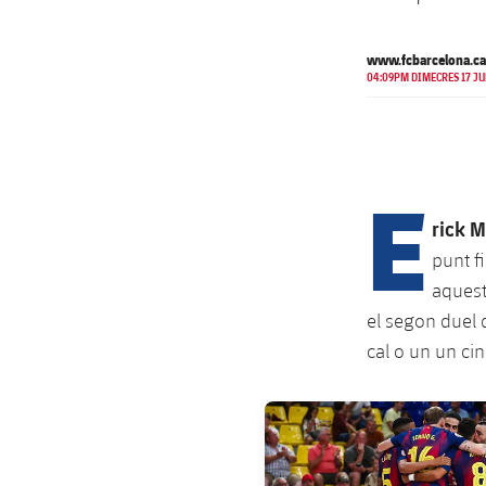
www.fcbarcelona.ca
04:09PM DIMECRES 17 J
E
rick 
punt f
aquest
el segon duel d
cal o un un cin
FC Barcelona club badge