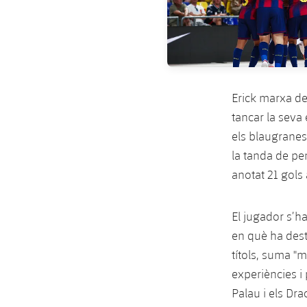
Erick marxa d
tancar la seva 
els blaugranes
la tanda de pen
anotat 21 gols
El jugador s’h
en què ha desta
títols, suma "
experiències i
Palau i els Drac