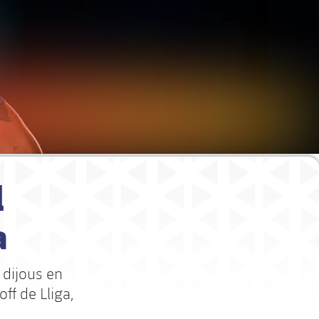
l
a
 dijous en
ff de Lliga,