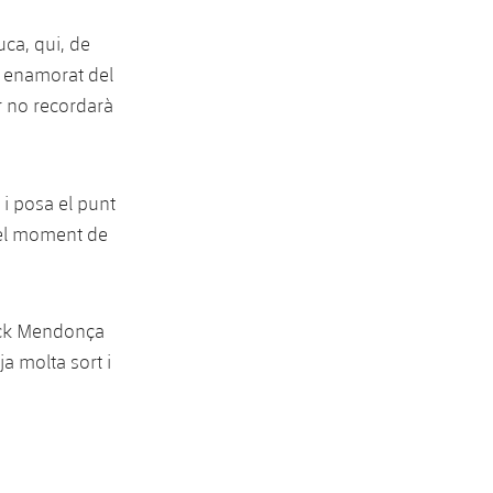
uca, qui, de
a enamorat del
r no recordarà
i posa el punt
 el moment de
rick Mendonça
ja molta sort i