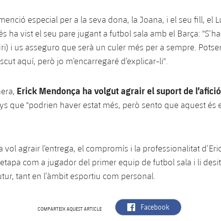
enció especial per a la seva dona, la Joana, i el seu fill, el L
ha vist el seu pare jugant a futbol sala amb el Barça: "S’h
dri) i us asseguro que serà un culer més per a sempre. Potse
iscut aquí, però jo m’encarregaré d’explicar-li".
Erick Mendonça ha volgut agrair el suport de l’afició
nera,
 anys que "podrien haver estat més, però sento que aquest és
a vol agrair l’entrega, el compromís i la professionalitat d’E
etapa com a jugador del primer equip de futbol sala i li desit
utur, tant en l’àmbit esportiu com personal.
label.aria.facebook
Facebook
COMPARTEIX AQUEST ARTICLE