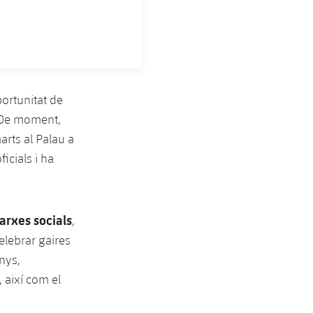
ortunitat de
a. De moment,
arts al Palau a
ficials i ha
arxes socials
,
elebrar gaires
nys,
 així com el