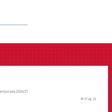
la temporada 2026/27
07 ag. 26
label.share.