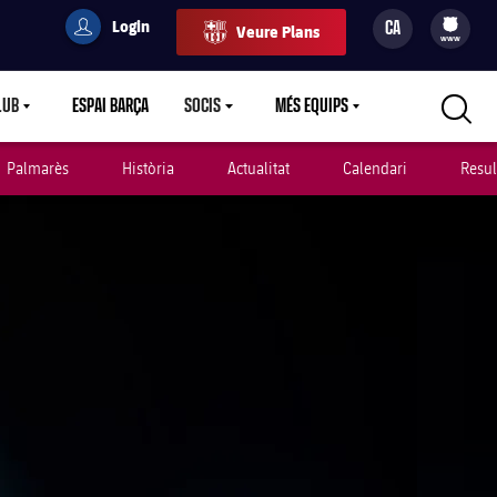
Login
CA
Veure Plans
filled-badge
user
Culers
www
LUB
ESPAI BARÇA
SOCIS
MÉS EQUIPS
RETDOWN
LABEL.ARIA.CARETDOWN
LABEL.ARIA.CARETDOWN
LABEL.ARIA.CARETDOWN
Palmarès
Història
Actualitat
Calendari
Resul