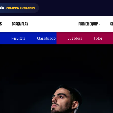
its
COMPRA ENTRADES
RS
BARÇA PLAY
PRIMER EQUIP
C
LABEL.ARIA.CA
Resultats
Classificació
Jugadors
Fotos