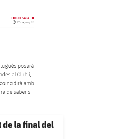
FUTBOL SALA
Data de publicació
17 de juny 26
ortuguès posarà
des al Club i,
 coincidirà amb
era de saber si
 de la final del