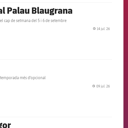
al Palau Blaugrana
el cap de setmana del 5 i 6 de setembre
14 jul. 26
label.share.
na temporada més d'opcional
09 jul. 26
label.share.
gor