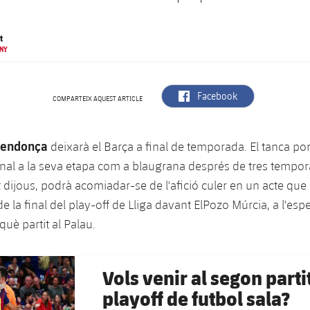
t
UNY
label.aria.facebook
Facebook
COMPARTEIX AQUEST ARTICLE
Mendonça
deixarà el Barça a final de temporada. El tanca p
inal a la seva etapa com a blaugrana després de tres tempora
 dijous, podrà acomiadar-se de l'afició culer en un acte que
e la final del play-off de Lliga davant ElPozo Múrcia, a l'esp
què partit al Palau.
Vols venir al segon partit
playoff de futbol sala?