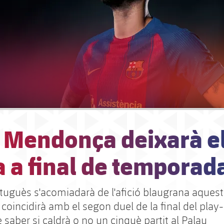
k Mendonça deixarà e
 a final de temporad
rtuguès s'acomiadarà de l'afició blaugrana aquest
coincidirà amb el segon duel de la final del play-o
e saber si caldrà o no un cinquè partit al Palau