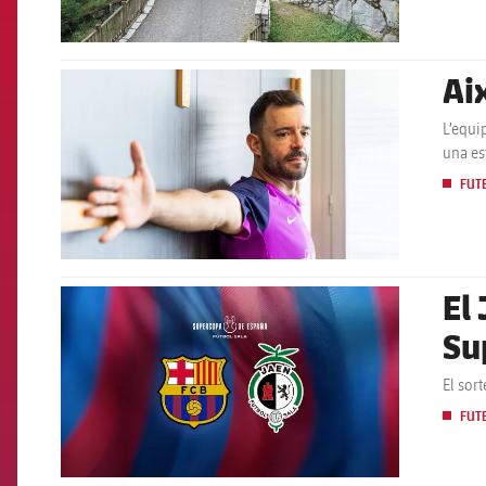
Ai
FCB Barcelona badge
L’equi
una es
FUT
El 
FCB Barcelona badge
Su
El sor
FUT