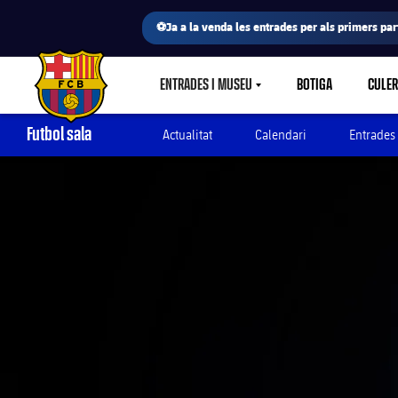
⚽Ja a la venda les entrades per als primers part
ENTRADES I MUSEU
BOTIGA
CULE
LABEL.SHARE.CARETDOWN
FC Barcelona club badge
Futbol sala
Actualitat
Calendari
Entrades