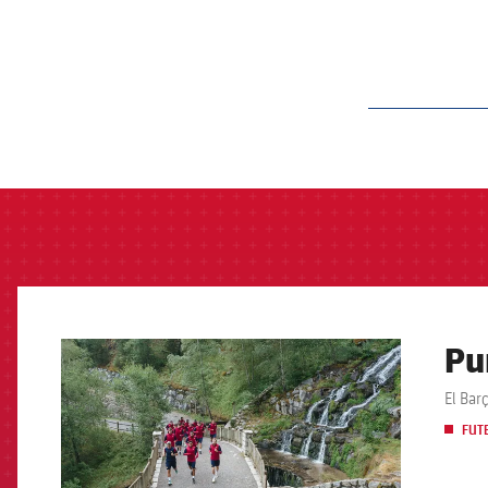
label.aria.barcelon
Pu
FCB Barcelona badge
El Bar
FUT