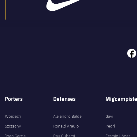
face
Porters
Defenses
Migcampiste
Wojciech
Alejandro Balde
Gavi
Szczęsny
Ronald Araujo
Pedri
Joan Garcia
Pau Cubarsí
Fermín López