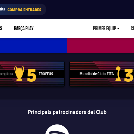
its
COMPRA ENTRADES
RS
BARÇA PLAY
PRIMER EQUIP
C
LABEL.ARIA.CA
5
3
 Campions
TROFEUS
Mundial de Clubs FIFA
Trofeu de la Lliga de Campions
Trofeu del
Principals patrocinadors del Club