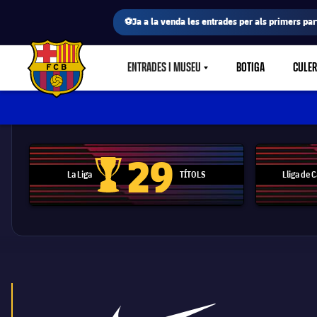
⚽Ja a la venda les entrades per als primers part
ENTRADES I MUSEU
BOTIGA
CULE
LABEL.SHARE.CARETDOWN
FC Barcelona club badge
29
La Liga
TÍTOLS
Lliga de
Trofeu de la Liga