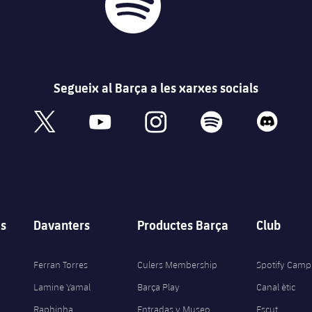
Segueix al Barça a les xarxes socials
book
x
youtube
instagram
spotify
discord
s
Davanters
Productes Barça
Club
Ferran Torres
Culers Membership
Spotify Camp
Lamine Yamal
Barça Play
Canal ètic
Raphinha
Entradas y Museo
Escut