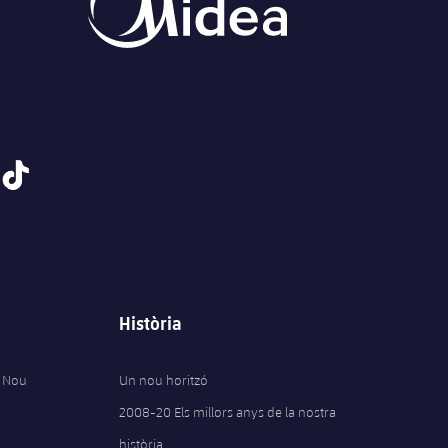
tiktok
Història
 Nou
Un nou horitzó
2008-20 Els millors anys de la nostra
història