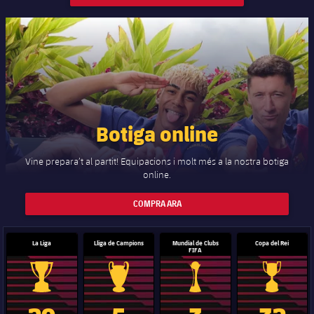
Botiga online
Vine prepara’t al partit! Equipacions i molt més a la nostra botiga
online.
COMPRA ARA
La Liga
Lliga de Campions
Mundial de Clubs
Copa del Rei
FIFA
Trofeu de la Liga
Trofeu de la Lliga de Campions
Trofeu del Mundial de Clubs
Copa del 