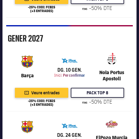
-25% CODI: FCB25
-50% DTE
FINS
(+3 ENTRADES)
Gener
GENER
2027
6.000
DG. 10 GEN.
Noia Portus
Barça
Inici:
Per confirmar
Apostoli
Veure entrades
PACK TOP 8
-25% CODI: FCB25
-50% DTE
FINS
(+3 ENTRADES)
6.000
DG. 24 GEN.
ElPozo Murcia