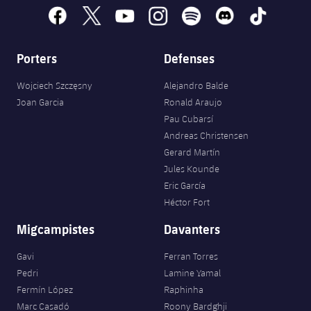
facebook
x
youtube
instagram
spotify
discord
tiktok
Porters
Defenses
Wojciech Szczęsny
Alejandro Balde
Joan Garcia
Ronald Araujo
Pau Cubarsí
Andreas Christensen
Gerard Martín
Jules Kounde
Eric García
Héctor Fort
Migcampistes
Davanters
Gavi
Ferran Torres
Pedri
Lamine Yamal
Fermín López
Raphinha
Marc Casadó
Roony Bardghji