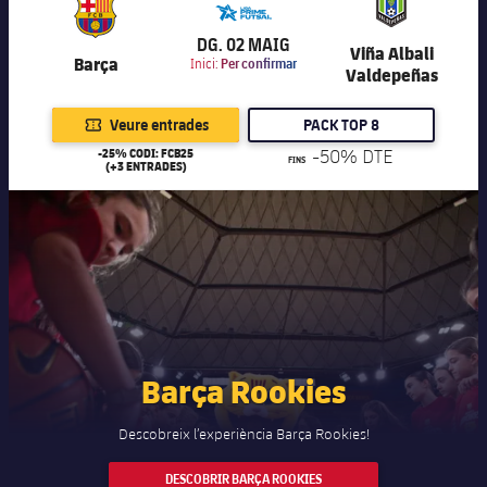
6.000
DG. 02 MAIG
Viña Albali
Barça
Inici:
Per confirmar
Valdepeñas
Veure entrades
PACK TOP 8
-25% CODI: FCB25
-50% DTE
FINS
(+3 ENTRADES)
Barça Rookies
Descobreix l’experiència Barça Rookies!
DESCOBRIR BARÇA ROOKIES