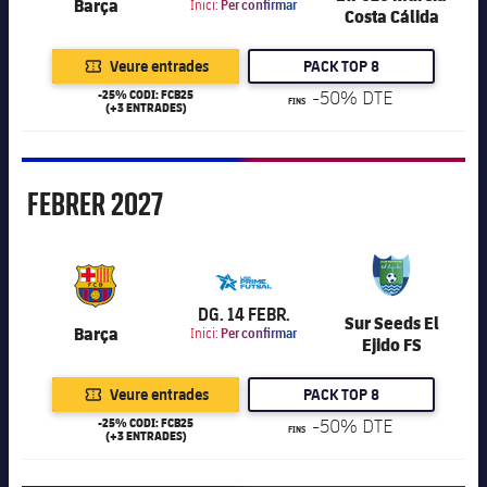
Barça
Inici:
Per confirmar
Costa Cálida
Veure entrades
PACK TOP 8
-25% CODI: FCB25
-50% DTE
FINS
(+3 ENTRADES)
Febrer
FEBRER
2027
6.000
DG. 14 FEBR.
Sur Seeds El
Barça
Inici:
Per confirmar
Ejido FS
Veure entrades
PACK TOP 8
-25% CODI: FCB25
-50% DTE
FINS
(+3 ENTRADES)