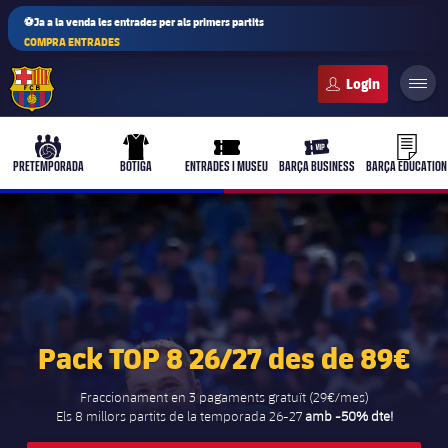
⚽Ja a la venda les entrades per als primers partits
COMPRA ENTRADES
FC Barcelona club badge
b-play
culers-ball
uniform
ticket-full
ticket-vi
PRETEMPORADA
BOTIGA
ENTRADES I MUSEU
BARÇA BUSINESS
BARÇA EDUCATION
PLUSICON
MÉS
Primer equip
Pack TOP 8 26/27 des de 89€
Femení
plusicon
més
Fraccionament en 3 pagaments gratuït (29€/mes)
Actualitat
Els 8 millors partits de la temporada 26-27
amb -50% dte!
Barça Atlètic
plusicon
més