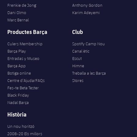
Frenkie de Jong
Anthony Gordon
Dani Olmo
Karim Adeyemi
Marc Bernal
Productes Barça
Club
Culers Membership
Spotify Camp Nou
Barça Play
Canal ètic
Entradas y Museo
Escut
Barça App
Himne
Botiga online
Treballa a les Barça
Centre d’Ajuda/FAQs
Stores
Fes-te Beta Tester
Black Friday
Nadal Barça
Història
Un nou horitzó
2008-20 Els millors