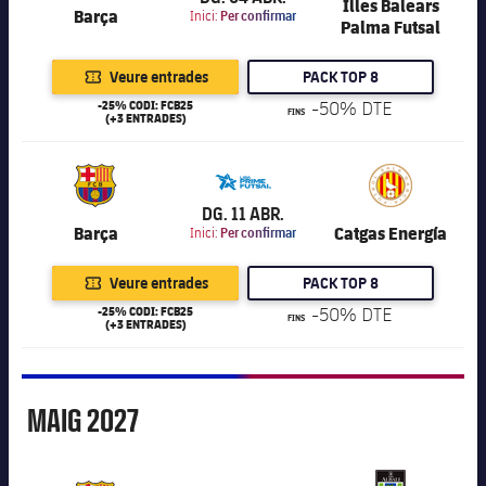
Illes Balears
Barça
Inici:
Per confirmar
Palma Futsal
Veure entrades
PACK TOP 8
-25% CODI: FCB25
-50% DTE
FINS
(+3 ENTRADES)
6.000
DG. 11 ABR.
Barça
Catgas Energía
Inici:
Per confirmar
Veure entrades
PACK TOP 8
-25% CODI: FCB25
-50% DTE
FINS
(+3 ENTRADES)
Maig
MAIG
2027