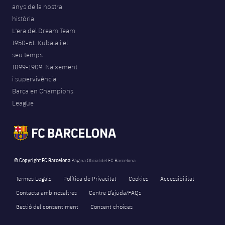
anys de la nostra
història
L'era del Dream Team
1950-61. Kubala i el
seu temps
1899-1909. Naixement
i supervivència
Barça en Champions
League
© Copyright FC Barcelona
Pàgina Oficial del FC Barcelona
Termes Legals
Política de Privacitat
Cookies
Accessibilitat
Contacta amb nosaltres
Centre D’ajuda/FAQs
Gestió del consentiment
Consent choices