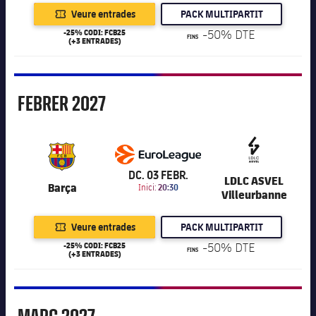
Veure entrades
PACK MULTIPARTIT
-25% CODI: FCB25
-50% DTE
FINS
(+3 ENTRADES)
Febrer
FEBRER
2027
6.201
DC. 03 FEBR.
LDLC ASVEL
Barça
Inici:
20:30
Villeurbanne
Veure entrades
PACK MULTIPARTIT
-25% CODI: FCB25
-50% DTE
FINS
(+3 ENTRADES)
Març