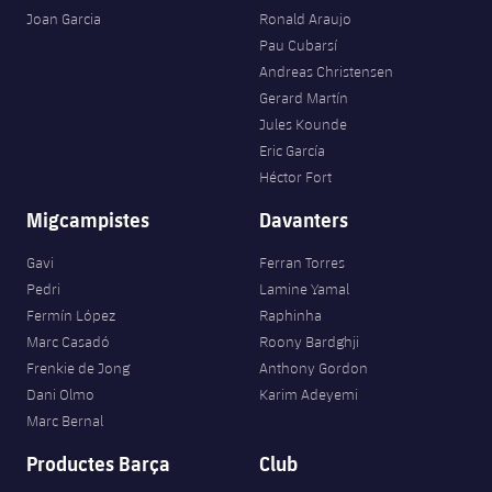
Joan Garcia
Ronald Araujo
Pau Cubarsí
Andreas Christensen
Gerard Martín
Jules Kounde
Eric García
Héctor Fort
Migcampistes
Davanters
Gavi
Ferran Torres
Pedri
Lamine Yamal
Fermín López
Raphinha
Marc Casadó
Roony Bardghji
Frenkie de Jong
Anthony Gordon
Dani Olmo
Karim Adeyemi
Marc Bernal
Productes Barça
Club