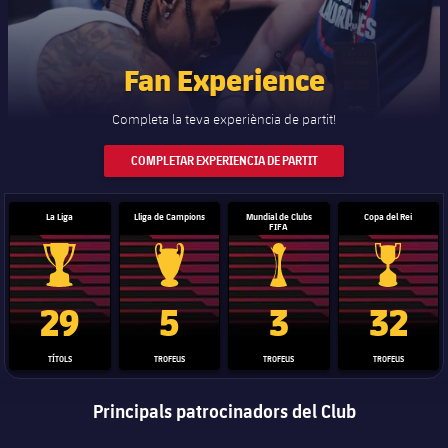
Fan Experience
Completa la teva experiència de partit!
COMPLETAR EXPERIENCIA DE PARTIT
La Liga
Lliga de Campions
Mundial de Clubs
Copa del Rei
FIFA
Trofeu de la Liga
Trofeu de la Lliga de Campions
Trofeu del Mundial de Clubs
Copa del 
29
5
3
32
TÍTOLS
TROFEUS
TROFEUS
TROFEUS
Principals patrocinadors del Club