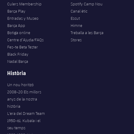
Culers Membership
Spotify Camp Nou
Barça Play
Canal ètic
Entradas y Museo
Escut
Barça App
Himne
Botiga online
Treballa a les Barça
Centre d’Ajuda/FAQs
Stores
Fes-te Beta Tester
Black Friday
Nadal Barça
Història
Un nou horitzó
2008-20 Els millors
anys de la nostra
història
L'era del Dream Team
1950-61. Kubala i el
seu temps