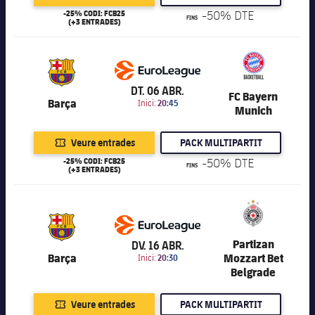
-25% CODI: FCB25
-50% DTE
FINS
(+3 ENTRADES)
6.201
DT. 06 ABR.
FC Bayern
Barça
Inici:
20:45
Munich
Veure entrades
PACK MULTIPARTIT
-25% CODI: FCB25
-50% DTE
FINS
(+3 ENTRADES)
6.201
Partizan
DV. 16 ABR.
Barça
Mozzart Bet
Inici:
20:30
Belgrade
Veure entrades
PACK MULTIPARTIT