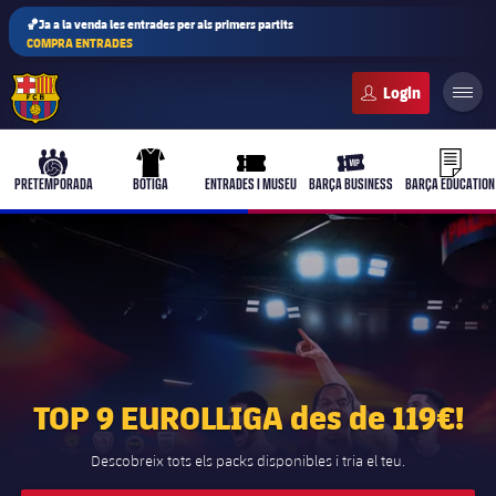
🏀Ja a la venda les entrades per als primers partits
COMPRA ENTRADES
FC Barcelona club badge
b-play
culers-ball
uniform
ticket-full
ticket-vi
PRETEMPORADA
BOTIGA
ENTRADES I MUSEU
BARÇA BUSINESS
BARÇA EDUCATION
PLUSICON
MÉS
Primer equip
Femení
TOP 9 EUROLLIGA des de 119€!
plusicon
més
Actualitat
Descobreix tots els packs disponibles i tria el teu.
Barça Atlètic
plusicon
més