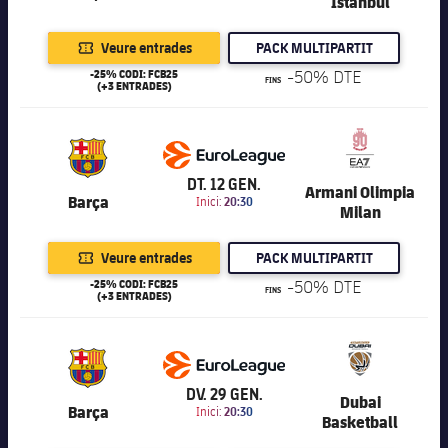
Istanbul
Veure entrades
PACK MULTIPARTIT
-25% CODI: FCB25
-50% DTE
FINS
(+3 ENTRADES)
6.201
DT. 12 GEN.
Armani Olimpia
Barça
Inici:
20:30
Milan
Veure entrades
PACK MULTIPARTIT
-25% CODI: FCB25
-50% DTE
FINS
(+3 ENTRADES)
6.201
DV. 29 GEN.
Dubai
Barça
Inici:
20:30
Basketball