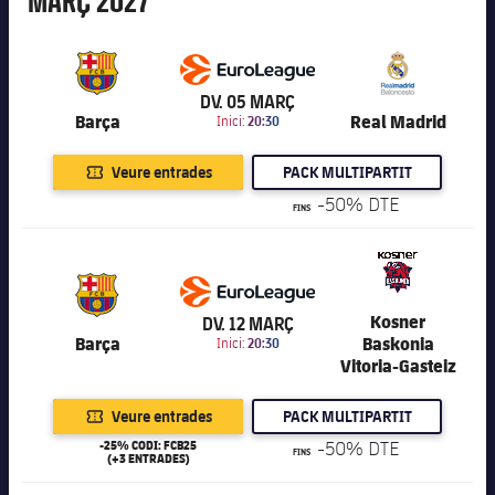
MARÇ
2027
6.201
DV. 05 MARÇ
Barça
Real Madrid
Inici:
20:30
Veure entrades
PACK MULTIPARTIT
-50% DTE
FINS
6.201
Kosner
DV. 12 MARÇ
Barça
Baskonia
Inici:
20:30
Vitoria-Gasteiz
Veure entrades
PACK MULTIPARTIT
-25% CODI: FCB25
-50% DTE
FINS
(+3 ENTRADES)