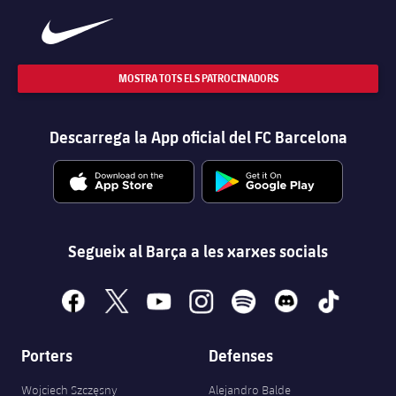
MOSTRA TOTS ELS PATROCINADORS
Descarrega la App oficial del FC Barcelona
Segueix al Barça a les xarxes socials
facebook
x
youtube
instagram
spotify
discord
tiktok
Porters
Defenses
Wojciech Szczęsny
Alejandro Balde