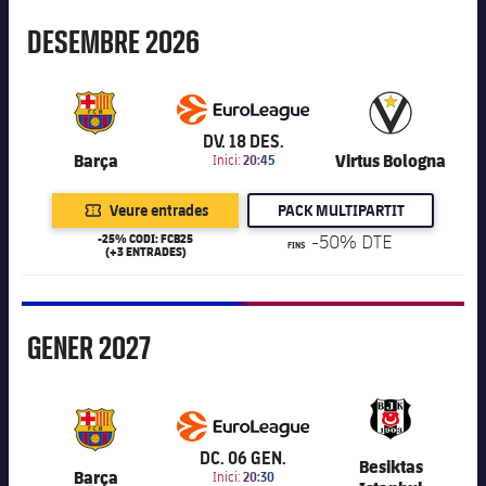
Desembre
DESEMBRE
2026
6.201
DV. 18 DES.
Barça
Virtus Bologna
Inici:
20:45
Veure entrades
PACK MULTIPARTIT
-25% CODI: FCB25
-50% DTE
FINS
(+3 ENTRADES)
Gener
GENER
2027
6.201
DC. 06 GEN.
Besiktas
Barça
Inici:
20:30