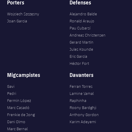
Porters
Defenses
Wojciech Szczęsny
Alejandro Balde
Joan Garcia
Ronald Araujo
Pau Cubarsí
Andreas Christensen
Gerard Martín
Jules Kounde
Eric García
Héctor Fort
Migcampistes
Davanters
Gavi
Ferran Torres
Pedri
Lamine Yamal
Fermín López
Raphinha
Marc Casadó
Roony Bardghji
Frenkie de Jong
Anthony Gordon
Dani Olmo
Karim Adeyemi
Marc Bernal