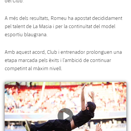
del Club.
plusicon
més
Fotos
Fotos
Infantil A
Entrades
SUB8 B
Calendari
Campus Verano
Actualitat
A més dels resultats, Romeu ha apostat decididament
Història
Infantil B
pel talent de La Masia i per la continuïtat del model
Resultats
Resultats
Juvenil
esportiu blaugrana.
PLUSICON
MÉS
Palmarès
Classificació
Jugadors
Cadet
Primer equip
plusicon
més
Amb aquest acord, Club i entrenador prolonguen una
Jugadors
Classificació
Infantil
etapa marcada pels èxits i l’ambició de continuar
Actualitat
Barça Atlètic
plusicon
més
competint al màxim nivell.
Fotos
Aleví
Calendari
Actualitat
Base
plusicon
més
Palmarès
Entrades
Calendari
Campus Estiu
Actualitat
Història
Resultats
Resultats
Barça C
PLUSICON
MÉS
Classificació
Jugadors
Junior
Informació general
plusicon
més