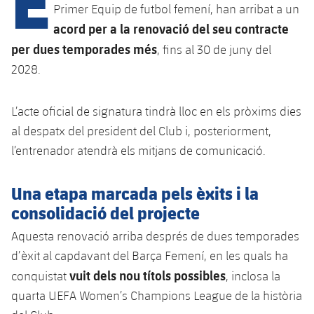
Calendari
Campus Estiu
Base
Primer Equip de futbol femení, han arribat a un
acord per a la renovació del seu contracte
SUB13
SUB13 B
Entrades
Barça Atlètic
per dues temporades més
, fins al 30 de juny del
PLUSICON
MÉS
SUB12
SUB12 C
2028.
Gameday Shows
Junior
Primer Equip
plusicon
més
SUB11 A
SUB11 C
Resultats
L’acte oficial de signatura tindrà lloc en els pròxims dies
Cadet A
Actualitat
Barça Atlètic
plusicon
més
al despatx del president del Club i, posteriorment,
SUB11 B
Classificacions
Cadet B
l’entrenador atendrà els mitjans de comunicació.
Calendari
Actualitat
Base
plusicon
més
SUB10 A
Jugadors
Infantil A
Entrades
Una etapa marcada pels èxits i la
Calendari
Actualitat
SUB10 B
PLUSICON
MÉS
consolidació del projecte
Fotos
Infantil B
Resultats
Resultats
Juvenil
Primer equip
Aquesta renovació arriba després de dues temporades
SUB9 A
plusicon
més
Història
Mini
d’èxit al capdavant del Barça Femení, en les quals ha
Classificació
Classificació
Cadet A
Actualitat
SUB9 B
Barça Atlètic
vuit dels nou títols possibles
conquistat
, inclosa la
plusicon
més
Palmarès
Jugadors
quarta UEFA Women’s Champions League de la història
Jugadors
Cadet B
Calendari
SUB8 A
Actualitat
Base