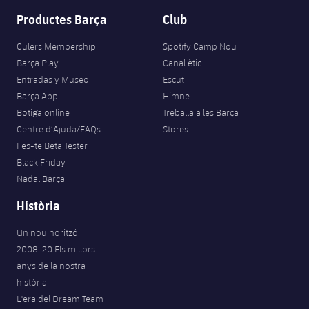
Productes Barça
Club
Culers Membership
Spotify Camp Nou
Barça Play
Canal ètic
Entradas y Museo
Escut
Barça App
Himne
Botiga online
Treballa a les Barça
Centre d’Ajuda/FAQs
Stores
Fes-te Beta Tester
Black Friday
Nadal Barça
Història
Un nou horitzó
2008-20 Els millors
anys de la nostra
història
L'era del Dream Team