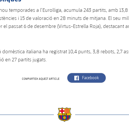
 nou temporades a l’Eurolliga, acumula 243 partits, amb 13,8 
istències i 15 de valoració en 28 minuts de mitjana. El seu mill
er el passat 6 de desembre (Virtus-Estrella Roja), destacant
 domèstica italiana ha registrat 10,4 punts, 3,8 rebots, 2,7 as
ió en 27 partits jugats.
label.aria.facebook
Facebook
COMPARTEIX AQUEST ARTICLE
a