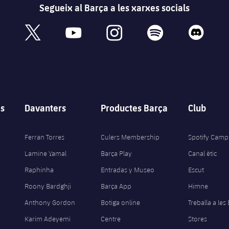
Segueix al Barça a les xarxes socials
book
x
youtube
instagram
spotify
discord
s
Davanters
Productes Barça
Club
Ferran Torres
Culers Membership
Spotify Camp
Lamine Yamal
Barça Play
Canal ètic
Raphinha
Entradas y Museo
Escut
Roony Bardghji
Barça App
Himne
Anthony Gordon
Botiga online
Treballa a les
Karim Adeyemi
Centre
Stores