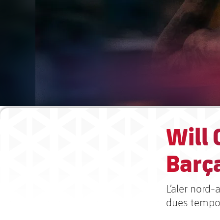
Will 
Barç
L’aler nord-
dues tempo