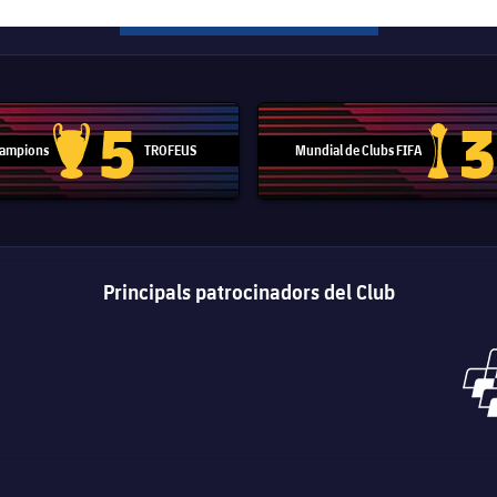
5
3
 Campions
TROFEUS
Mundial de Clubs FIFA
Trofeu de la Lliga de Campions
Trofeu del
Principals patrocinadors del Club