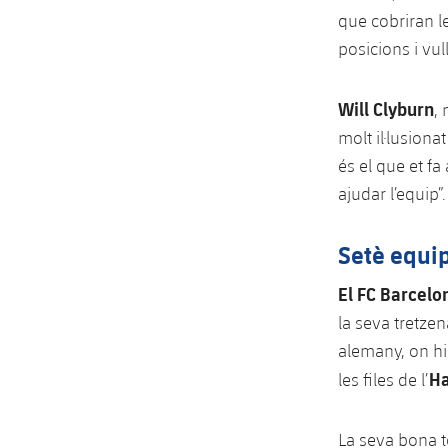
que cobriran le
posicions i vul
Will Clyburn
,
molt il·lusiona
és el que et fa
ajudar l’equip”.
Setè equi
El FC Barcel
la seva tretze
alemany, on hi
Ha
les files de l’
La seva bona t