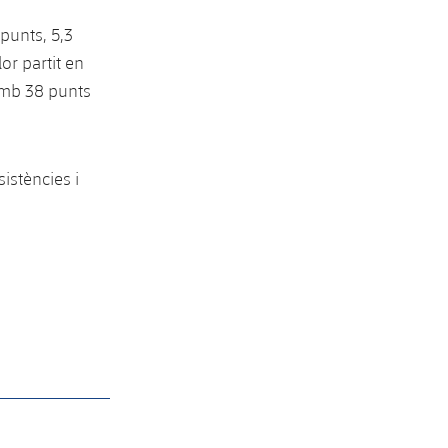
punts, 5,3
or partit en
 amb 38 punts
sistències i